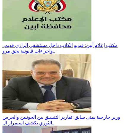
مكتب إعلام أبين: فيديو الكلاب داخل مستشفى الرازي قديم..
وإجراءات قانونية بحق مرو..
وزير خارجية يمني سابق: تقارير التنسيق بين الحوثيين والحرس
الثوري تكشف استمرار ال..