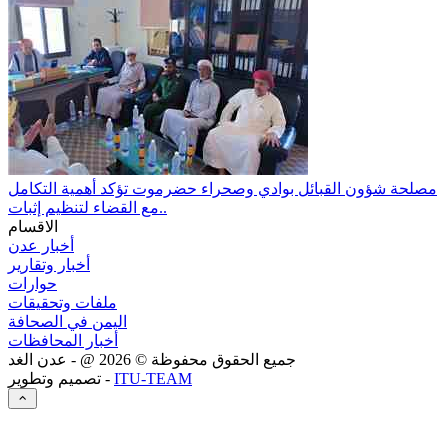
مصلحة شؤون القبائل بوادي وصحراء حضرموت تؤكد أهمية التكامل
مع القضاء لتنظيم إثبات..
الاقسام
أخبار عدن
أخبار وتقارير
حوارات
ملفات وتحقيقات
اليمن في الصحافة
أخبار المحافظات
جميع الحقوق محفوظة ©
2026
@ - عدن الغد
ITU-TEAM
تصميم وتطوير -