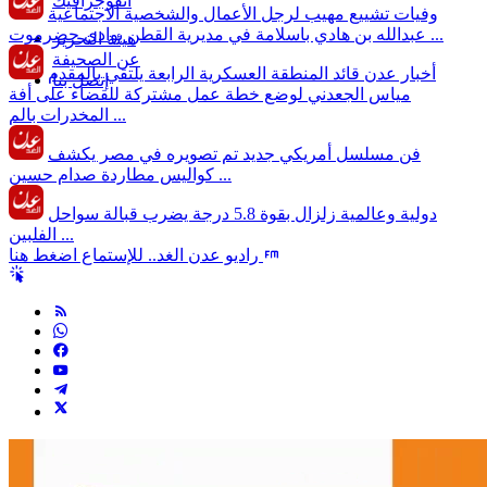
انفوجرافيك
وفيات
تشييع مهيب لرجل الأعمال والشخصية الاجتماعية
عبدالله بن هادي باسلامة في مديرية القطن بوادي حضرموت ...
هيئة التحرير
عن الصحيفة
أخبار عدن
قائد المنطقة العسكرية الرابعة يلتقي بالمقدم
إتصل بنا
مياس الجعدني لوضع خطة عمل مشتركة للقضاء على أفة
المخدرات بالم ...
فن
مسلسل أمريكي جديد تم تصويره في مصر يكشف
كواليس مطاردة صدام حسين ...
دولية وعالمية
زلزال بقوة 5.8 درجة يضرب قبالة سواحل
الفلبين ...
راديو عدن الغد.. للإستماع اضغط هنا