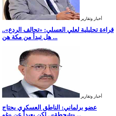
أخبار وتقارير
قراءة تحليلية لعلي العسلي: «تحالف الردع»..
هل تبدأ من مكة هن ...
أخبار وتقارير
عضو برلماني: الناطق العسكري يحتاج
«شحطة».. لكن بعيداً عن «غو ...