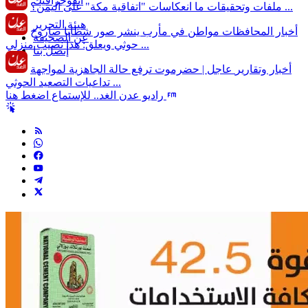
انفوجرافيك
ما انعكاسات "اتفاقية مكة" على اليمن؟ ...
ملفات وتحقيقات
هيئة التحرير
أخبار المحافظات
مواطن في مأرب ينشر صور شظايا صاروخ
عن الصحيفة
حوثي ويعلق: هذا نصيب منزلي ...
إتصل بنا
أخبار وتقارير
عاجل | حضرموت ترفع حالة الجاهزية لمواجهة
تداعيات التصعيد الحوثي ...
راديو عدن الغد.. للإستماع اضغط هنا