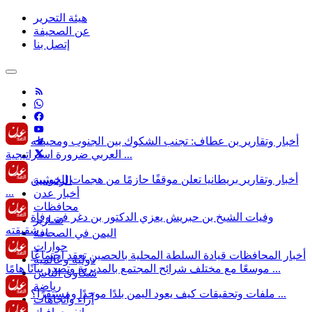
هيئة التحرير
عن الصحيفة
إتصل بنا
أخبار وتقارير
بن عطاف: تجنب الشكوك بين الجنوب ومحيطه
العربي ضرورة استراتيجية ...
أخبار وتقارير
بريطانيا تعلن موقفًا حازمًا من هجمات الحوثيين
الرئيسية
...
أخبار عدن
محافظات
وفيات
الشيخ بن حبريش يعزي الدكتور بن دغر في وفاة
تقـارير
شقيقته ...
اليمن في الصحافة
حوارات
أخبار المحافظات
قيادة السلطة المحلية بالحصين تعقد اجتماعًا
دولية وعالمية
موسعًا مع مختلف شرائح المجتمع بالمديرية وتصدر بيانًا هامًا ...
شكاوى الناس
رياضة
كيف يعود اليمن بلدًا موحدًا ومستقرًا؟ ...
ملفات وتحقيقات
آراء وأتجاهات