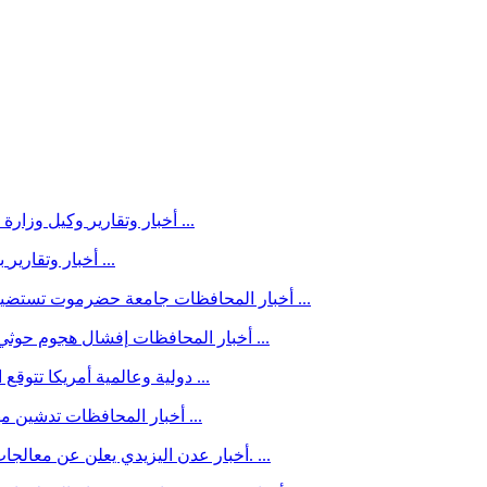
وكيل وزارة العدل: استعادة الدولة تتطلب جيشًا واحدًا وقرارًا عسكريًا موحدًا ...
أخبار وتقارير
بيان مهم من مجلس الأمن بشأن اليمن يكشف موقفًا دوليًا جديدًا ...
أخبار وتقارير
جامعة حضرموت تستضيف الدورة الرابعة لإعداد المراجعين الخارجيين للبرامج الأكاديمية ...
أخبار المحافظات
إفشال هجوم حوثي جنوب الحديدة بعد رصد تحركاته واستهداف تجمعاته قبل التنفيذ ...
أخبار المحافظات
أمريكا تتوقع اتفاقا بشأن مضيق هرمز قريبا وقوى سنية تتحد في اتفاقية دفاع ...
دولية وعالمية
تدشين مهرجان خريف حوف ومخيم الأسر المنتجة برعاية محافظ المهرة ...
أخبار المحافظات
اليزيدي يعلن عن معالجات متكاملة لمعالجة طفح المجاري في شارع التسعين بالمنصورة. ...
أخبار عدن