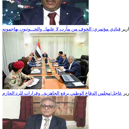
رير
رير