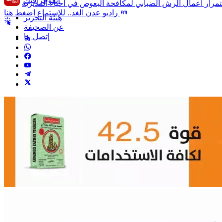
انفوجرافيك
راديو عدن الغد.. للإستماع اضغط هنا
هيئة التحرير
عن الصحيفة
إتصل بنا