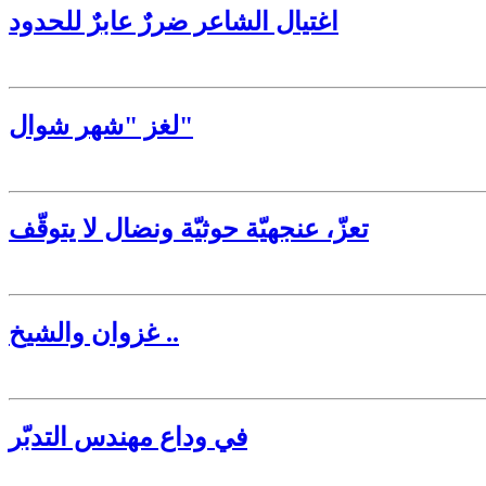
اغتيال الشاعر ضررٌ عابرٌ للحدود
لغز "شهر شوال"
تعزّ، عنجهيّة حوثيّة ونضال لا يتوقّف
غزوان والشيخ ..
في وداع مهندس التدبّر