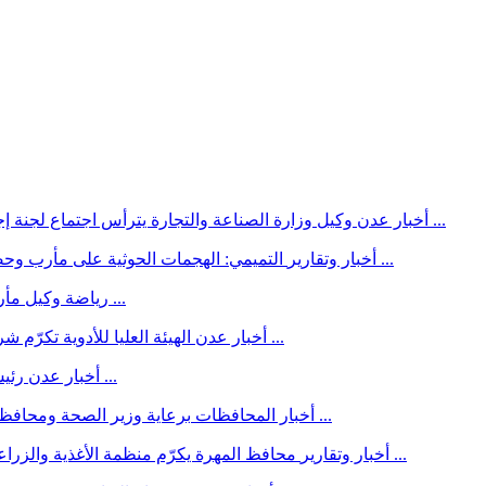
وكيل وزارة الصناعة والتجارة يترأس اجتماع لجنة إجازة المحاسبين القانونيين لمراجعة ملفات المتقدمين واستكمال ...
أخبار عدن
التميمي: الهجمات الحوثية على مأرب وحضرموت ثأرية واستباقية وتؤكد أن الجماعة تخوض معركة شاملة ...
أخبار وتقارير
وكيل مأرب يدشن توزيع مستلزمات رياضية لـ 16 ناديا رياضيا بالمحافظة ...
رياضة
الهيئة العليا للأدوية تكرّم شركتين لالتزامهما بمتطلبات اليقظة الدوائية وتعزيز مأمونية الدواء ...
أخبار عدن
رئيس جامعة عدن يبحث مشروع إعادة تأهيل مقبرة شهداء الجامعة ...
أخبار عدن
برعاية وزير الصحة ومحافظ لحج.. مكتب الصحة بالمحافظة يدشن أسبوع الرضاعة الطبيعية ...
أخبار المحافظات
محافظ المهرة يكرّم منظمة الأغذية والزراعة للأمم المتحدة (الفاو) بدرع شكر وتقدير باسم السلطة المحلية ...
أخبار وتقارير