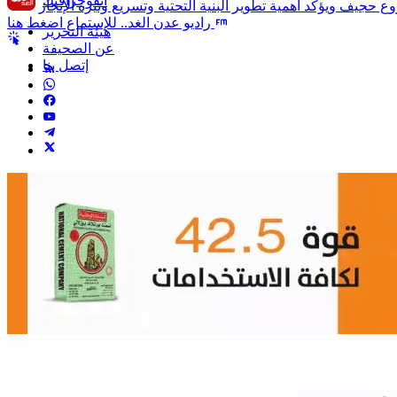
انفوجرافيك
راديو عدن الغد.. للإستماع اضغط هنا
هيئة التحرير
عن الصحيفة
إتصل بنا