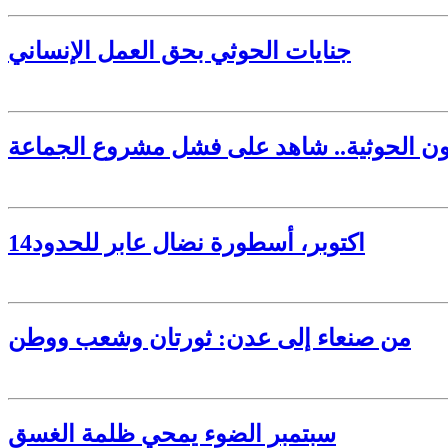
جنايات الحوثي بحق العمل الإنساني
14اكتوبر، أسطورة نضال عابر للحدود
من صنعاء إلى عدن: ثورتان وشعب ووطن
سبتمبر الضوء يمحي ظلمة الغسقِ