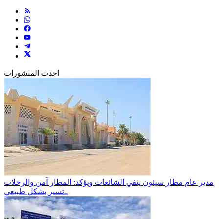
احدث المنشورات
مدير عام مطار سيئون ينفي الشائعات ويؤكد: المطار آمن والرحلات
تسير بشكل طبيعي..