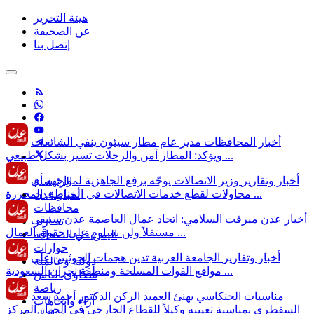
هيئة التحرير
عن الصحيفة
إتصل بنا
أخبار المحافظات
مدير عام مطار سيئون ينفي الشائعات
ويؤكد: المطار آمن والرحلات تسير بشكل طبيعي ...
أخبار وتقارير
وزير الاتصالات يوجّه برفع الجاهزية لمواجهة أي
الرئيسية
محاولات لقطع خدمات الاتصالات في المناطق المحررة ...
أخبار عدن
محافظات
أخبار عدن
ميرفت السلامي: اتحاد عمال العاصمة عدن سيبقى
تقـارير
مستقلاً ولن نساوم على حقوق العمال ...
اليمن في الصحافة
حوارات
أخبار وتقارير
الجامعة العربية تدين هجمات الحوثيين على
دولية وعالمية
مواقع القوات المسلحة ومنطقة نجران السعودية ...
شكاوى الناس
رياضة
مناسبات
الحنكاسي يهنئ العميد الركن الدكتور أحمد سعد
آراء وأتجاهات
السقطري بمناسبة تعيينه وكيلاً للقطاع الخارجي في الجهاز المركز