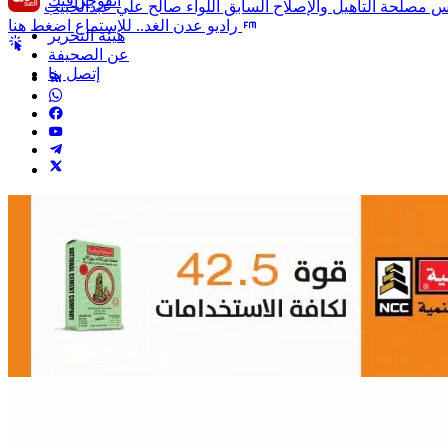
انفوجرافيك
راديو عدن الغد.. للإستماع اضغط هنا
هيئة التحرير
عن الصحيفة
إتصل بنا