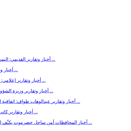
القديمي: اليمن أمام لحظة فارقة ولا خيار سوى استعادة الدولة وإنهاء الانقلاب ...
أخبار وتقارير
العمراني: السعودية بلد جار وشقيق واستقرارها يهم اليمن ...
أخبار وت
إعلامي: صاروخ «فلسطين 2» الحوثي يتجه إلى مأرب ومخيمات النازحين ...
أخبار وتقارير
وزيرة الشؤون القانونية: آن أوان الحسم الوطني وإنهاء انقلاب مليشيا الحوثي ...
أخبار وتقارير
عبدالوهاب طواف: اتفاقية الدفاع بين السعودية وباكستان وتركيا مكسب عربي واستراتيجي ...
أخبار وتقارير
كاتب سياسي يكشف عن استراتيجية حوثية خطيرة تستهدف الجنوب ...
أخبار وتقارير
أمن ساحل حضرموت يكثّف الدوريات والحملات الميدانية لضبط المطلوبين ومنع حمل السلاح ...
أخبار المحافظات