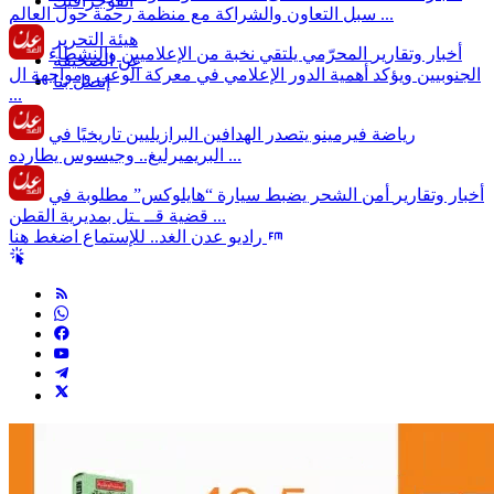
انفوجرافيك
سبل التعاون والشراكة مع منظمة رحمة حول العالم ...
هيئة التحرير
أخبار وتقارير
المحرّمي يلتقي نخبة من الإعلاميين والنشطاء
عن الصحيفة
الجنوبيين ويؤكد أهمية الدور الإعلامي في معركة الوعي ومواجهة ال
إتصل بنا
...
رياضة
فيرمينو يتصدر الهدافين البرازيليين تاريخيًا في
البريميرليغ.. وجيسوس يطارده ...
أخبار وتقارير
أمن الشحر يضبط سيارة “هايلوكس” مطلوبة في
قضية قــ ـتل بمديرية القطن ...
راديو عدن الغد.. للإستماع اضغط هنا