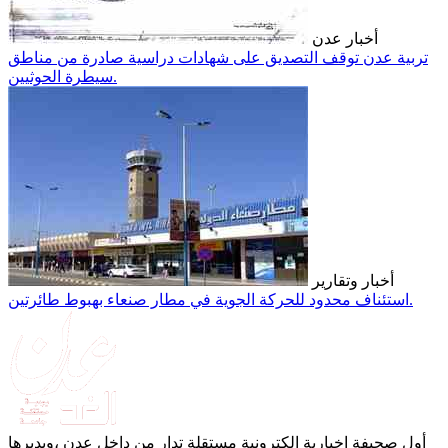
أخبار عدن
تربية عدن توقف التصديق على شهادات دراسية صادرة من مناطق
سيطرة الحوثيين.
أخبار وتقارير
استئناف محدود للحركة الجوية في مطار صنعاء بهبوط طائرتين.
أول صحيفة إخبارية الكترونية مستقلة تدار من داخل عدن ،ويديرها