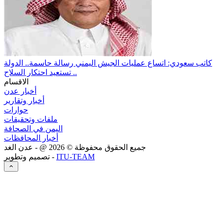
كاتب سعودي: اتساع عمليات الجيش اليمني رسالة حاسمة.. الدولة
تستعيد احتكار السلاح ..
الاقسام
أخبار عدن
أخبار وتقارير
حوارات
ملفات وتحقيقات
اليمن في الصحافة
أخبار المحافظات
جميع الحقوق محفوظة ©
2026
@ - عدن الغد
ITU-TEAM
تصميم وتطوير -