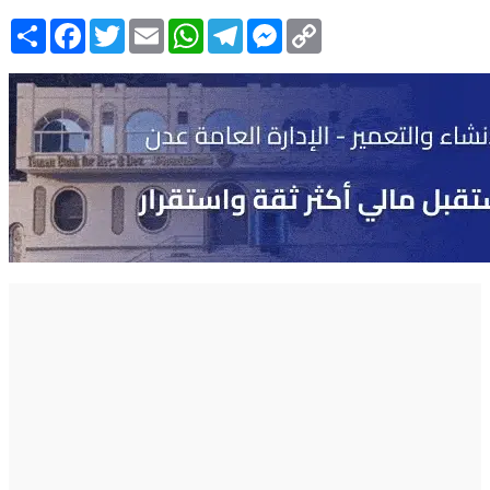
Copy
Messenger
Telegram
WhatsApp
Email
Twitter
Facebook
انشر
Link