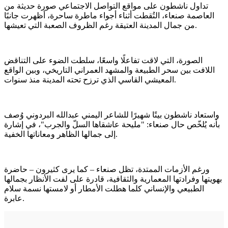
تداول ناشطون على مواقع التواصل الاجتماعي صورة حديثة من
العاصمة صنعاء، التُقطت أثناء أجواء ماطرة ساحرة، أظهرت جانبًا
من جمال المدينة العتيقة رغم الظروف الصعبة التي تعيشها.
الصورة، التي لاقت تفاعلًا واسعًا، سلطت الضوء على التناقض
اللافت بين سحر الطبيعة والمشهد العمراني التاريخي، وبين الواقع
المعيشي القاسي الذي ترزح تحته المدينة منذ سنوات.
واستعاد ناشطون بيتًا شهيرًا للشاعر اليمني عبدالله البردوني وُصف
بأنه يُلخّص حال صنعاء: "مليحة عاشقاها السلّ والجرب"، في إشارة
إلى جمالها الظاهر ومعاناتها الخفية.
ورغم الأزمات الممتدة، تظل صنعاء – كما يرى كثيرون – حاضرة
بهويتها وفرادتها المعمارية والثقافية، قادرة على لفت الأنظار بجمالها
الطبيعي والإنساني كلما هطلت الأمطار أو لامستها نسمة سلام
عابرة.