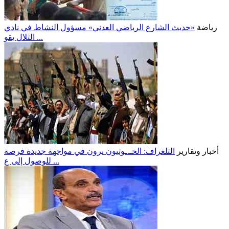
رياضة
«حديث الشارع الرياضي العدني» مسؤول النشاط في نادي
التلال يقو ...
أخبار وتقارير
التلغراف: الحـ.ـوثيون يرون في مواجهة جديدة فرصة
للوصول إلى ع ...