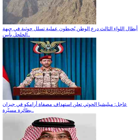
أبطال اللواء الثالث درع الوطن يُحبطون عملية تسلل حوثية في جبهة
الحلحل بأبين..
عاجل: ميليشيا الحوثي تعلن استهداف مصفاة أرامكو في جيزان
بطائرة مسيّرة..