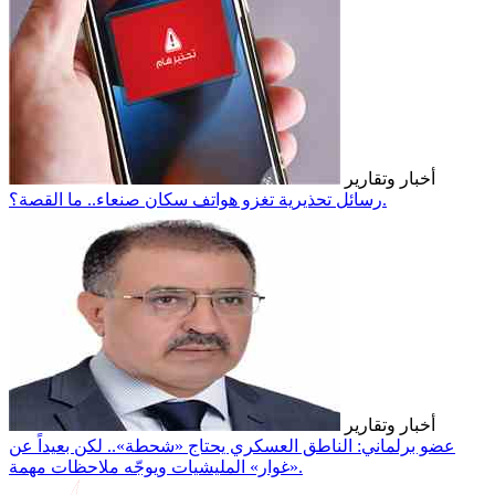
أخبار وتقارير
رسائل تحذيرية تغزو هواتف سكان صنعاء.. ما القصة؟.
أخبار وتقارير
عضو برلماني: الناطق العسكري يحتاج «شحطة».. لكن بعيداً عن
«غوار» المليشيات ويوجّه ملاحظات مهمة.