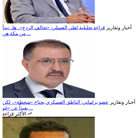
أخبار وتقارير
قراءة تحليلية لعلي العسلي: «تحالف الردع».. هل تبدأ
من مكة هن ...
أخبار وتقارير
عضو برلماني: الناطق العسكري يحتاج «شحطة».. لكن
بعيداً عن «غو ...
الأكثر قراءة