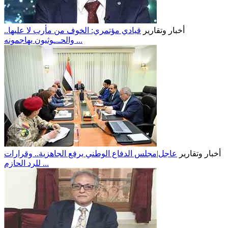
أخبار وتقارير
قيادي مؤتمري: الخوف من مأرب لا عليها..
والحـ.ـوثيون يهاجمونه ...
أخبار وتقارير
عاجل|مجلس الدفاع الوطني يرفع الجاهزية.. وقرارات
للرد الحازم ...