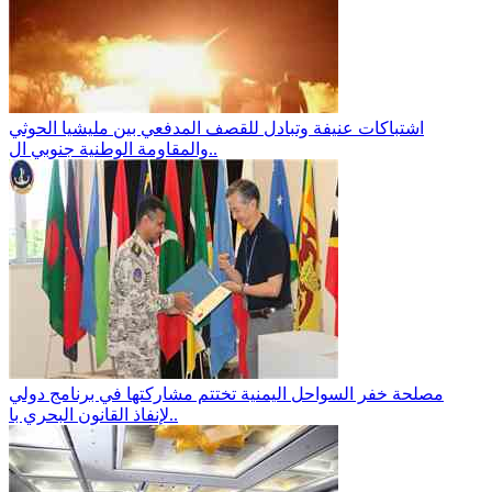
اشتباكات عنيفة وتبادل للقصف المدفعي بين مليشيا الحوثي
والمقاومة الوطنية جنوبي ال..
مصلحة خفر السواحل اليمنية تختتم مشاركتها في برنامج دولي
لإنفاذ القانون البحري با..