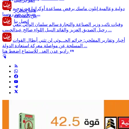
انفوجرافيك
دولية وعالمية
إيلون ماسك يرفض مساعدة أوكرانيا في توجيه
هيئة التحرير
ضربات ضد روسيا ...
عن الصحيفة
إتصل بنا
وفيات
نائب وزير الصناعة والتجارة سالم سلمان الوالي ينعي
رحيل الصديق العزيز والقائد النبيل اللواء صالح عبدالحبيب ...
أخبار وتقارير
المفلحي: جرائم الحـ.ـوثي لن تثني أبطال القوات
المسلحة عن مواصلة معركة استعادة الدولة ...
راديو عدن الغد.. للإستماع اضغط هنا