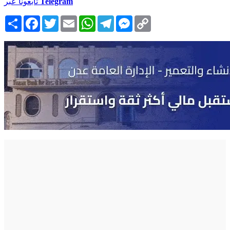
Telegram
تابعونا عبر
Copy
Messenger
Telegram
WhatsApp
Email
Twitter
Facebook
انشر
Link