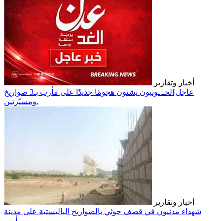
أخبار وتقارير
عاجل|الحـ.ـوثيون يشنون هجومًا جديدًا على مأرب بـ3 صواريخ
ومسيّرتين.
أخبار وتقارير
شهداء مدنيون في قصف حوثي بالصواريخ الباليستية على مدينة
مأرب.