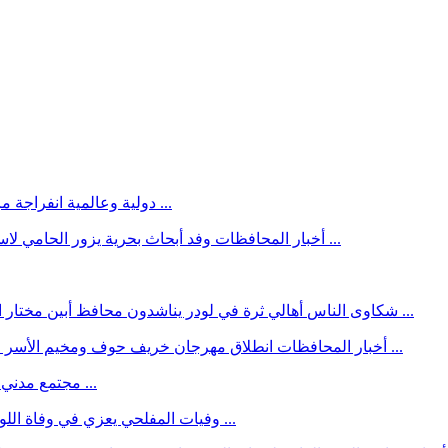
انفراجة مرتقبة في مضيق هرمز مع تقدم المفاوضات الأميركية-الإيـ ـرانية ...
دولية وعالمية
وفد أبحاث بحرية يزور الحامي لاستكمال ترسيم المحمية وإدراجها رسمياً ضمن المحميات الوطنية ...
أخبار المحافظات
أهالي ثرة في لودر يناشدون محافظ أبين مختار الرباش والبرنامج السعودي إعادة إعمار مدرسة عثمان بن عفان ...
شكاوى الناس
انطلاق مهرجان خريف حوف ومخيم الأسر المنتجة بالمهرة لإحياء الموروث الثقافي ودعم المنتجات المحلية ...
أخبار المحافظات
مؤسسة الهجرة توزع ملابس للأطفال في مناطق أبين الوسطى ...
مجتمع مدني
المفلحي يعزي في وفاة اللواء الركن صالح علي عبدالحبيب ويشيد بمسيرته الوطنية والأمنية ...
وفيات