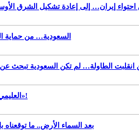
ق الأوسط… خرائط تُرسم بصمت).. من احتواء إيران… إلى إعادة تشكيل الشرق ال
السعودية… من حماية الب
 انقلبت الطاولة… لم تكن السعودية تبحث عن 
العليمي والزنداني… والأعجوبة الثامنة: «وزير البربرة»!
بعد السماء الأرض.. ما توقعناه