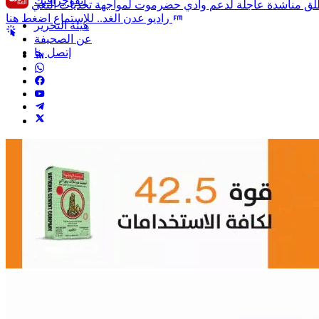
انفوجرافيك
راديو عدن الغد.. للإستماع اضغط هنا
هيئة التحرير
عن الصحيفة
إتصل بنا