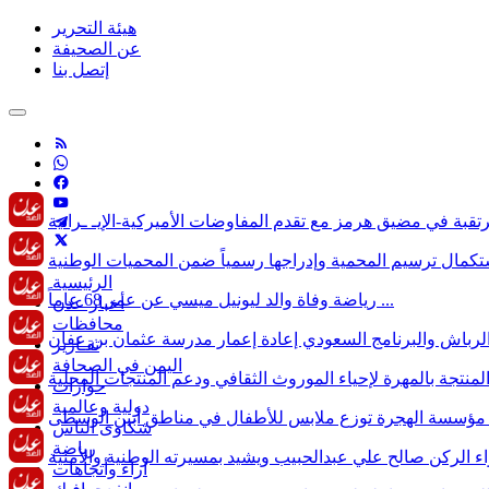
هيئة التحرير
عن الصحيفة
إتصل بنا
الرئيسية
وفاة والد ليونيل ميسي عن عمر 68 عاماً ...
رياضة
أخبار عدن
محافظات
تقـارير
اليمن في الصحافة
حوارات
دولية وعالمية
شكاوى الناس
رياضة
آراء وأتجاهات