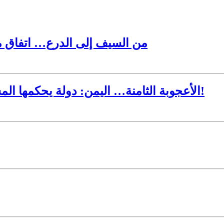
من السيف إلى الدرع… اتفاق م
الأعجوبة الثامنة… اليمن: دولة يحكمها المشردون ومناطقها المحررة تبحث عمّن يحررها!