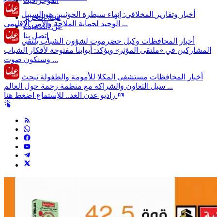
انفوجرافيك
أخبار وتقارير
المخلافي: إنهاء سيطرة الحوثيين هو السبيل
هيئة التحرير
الوحيد لحماية الملاحة والأمن الإقليمي ...
عن الصحيفة
إتصل بنا
أخبار المحافظات
وكيل حضرموت لشؤون الشباب يلتقي
المشاركين في «ملتقى المؤثر» ويؤكد: أبوابنا مفتوحة لأفكار الشباب
وسنكون صوت ...
أخبار المحافظات
مستشفى المكلا للأمومة والطفولة تبحث
سبل التعاون والشراكة مع منظمة رحمة حول العالم ...
راديو عدن الغد.. للإستماع اضغط هنا