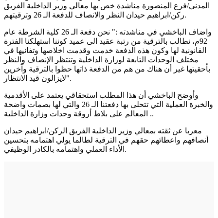
المدني/فرع المنصورة مناشدة خص بها معالي وزير الداخلية الفريق
ركن/ابراهيم حيدان النظر والانصاف للدفعة الـ 26 وترقيتهم.
واضاف الباخشي في مناشدته :" نحن دفعة الـ 26 كلية الشرطة عام
92م، نطالب بالترقية من رتبة عقيد الى عميد كوننا استهلكنا الفترة
القانونية لها وكون هذه الدفعة خدمت وقدمت اخلاصها وتفانيها في
مختلف الوحدات التابعة لوزارة الداخلية وتنتظر الإنصاف والنظر
بأحقيتها غير أن هناك من هم من الدفعة ذاتها حظوا بالترقية وآخرين
لايزالون قيد الانتظار".
وأوضح الباخشي أن هذا المطلب استحقاقي يعتمد على الأقدمية
والخبرة العملية التي تتحلى بها دفعتنا الـ 26 والتي لها بصمات واضحة
المعالم على بلاط أروقة وحدات وزارة الداخلية ..
معربا عن ثقته بمعالي وزير الداخلية الفريق الركن/ابراهيم حيدان
أنصافهم واعطائهم حقهم في الترقية لطالما يولي اهتمامه بتحسين
الأداء العملي واهتمامه بالكادر الوظيفي.