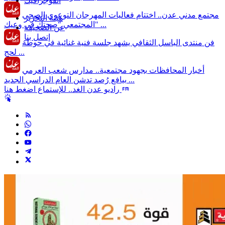
انفوجرافيك
مجتمع مدني
عدن.. اختتام فعاليات المهرجان التوعوي الصحي
هيئة التحرير
المجتمعي "صحتك في وعيك" ...
عن الصحيفة
إتصل بنا
فن
منتدى الباسل الثقافي يشهد جلسة فنية غنائية في حوطة
لحج ...
أخبار المحافظات
بجهود مجتمعية.. مدارس شعب العرمي
بيافع رُصد تدشن العام الدراسي الجديد ...
راديو عدن الغد.. للإستماع اضغط هنا