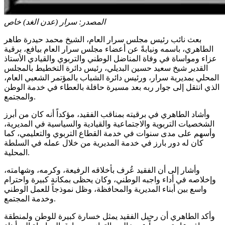
المصدر:
سرار (عدن الغد) خاص
بعث نائب رئيس مجلس سرار العام، الشيخ محمد حيدرة طاهر
الطاهري، باسمه ونيابةً عن أعضاء مجلس سرار العام بيافع، برقية
عزاء ومواساة في وفاة المناضل الوطني والتربوي والقيادي الأستاذ
القدير شيخ سعيد حسين البديلي، رئيس دائرة التخطيط بالمجلس
المحلي بمديرية سرار، ورئيس دائرة الشباب بالمؤتمر الشعبي العام،
الذي انتقل إلى جوار ربه بعد مسيرة حافلة بالعطاء في خدمة الوطن
والمجتمع.
وأشاد الطاهري في برقيته بمناقب الفقيد، مؤكداً أنه كان من أبرز
الشخصيات التربوية والاجتماعية والقيادية والسياسية في المديرية،
وأسهم على مدى سنوات في خدمة القطاع التربوي والتعليمي، كما
كان له دور بارز في خدمة المديرية من خلال عمله في السلطة
المحلية.
وأشار إلى أن الفقيد عُرف بأخلاقه الرفيعة، وكرمه، وشهامته،
وإخلاصه في أداء واجبه الوطني، وكان يحظى بمكانة كبيرة واحترام
واسع بين أبناء المديرية والمحافظة، وظل نموذجاً للعمل الوطني
وخدمة المجتمع.
وأكد الطاهري أن رحيل الفقيد يمثل خسارة كبيرة للوطن ولمنطقة