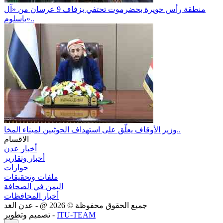
منطقة رأس حويرة بحضرموت تحتفي بزفاف 9 عرسان من «آل
باسلوم»..
وزير الأوقاف يعلّق على استهداف الحوثيين لميناء المخا..
الاقسام
أخبار عدن
أخبار وتقارير
حوارات
ملفات وتحقيقات
اليمن في الصحافة
أخبار المحافظات
جميع الحقوق محفوظة ©
2026
@ - عدن الغد
ITU-TEAM
تصميم وتطوير -