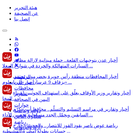
هيئة التحرير
عن الصحيفة
إتصل بنا
أخبار عدن
بتوجيهات القلعة.. حملة ميدانية لإزالة مظاهر
السيارات المتهالكة والخردة في شوارع المعلا ...
أخبار المحافظات
منطقة رأس حويرة بحضرموت تحتفي
الرئيسية
بزفاف 9 عرسان من «آل باسلوم» ...
أخبار عدن
محافظات
أخبار وتقارير
وزير الأوقاف يعلّق على استهداف الحوثيين لميناء
تقـارير
المخا ...
اليمن في الصحافة
حوارات
أخبار وتقارير
في مراسم التسليم والتسلّم.. محافظ أبين يكرّم
دولية وعالمية
السابقين ويحمّل الجدد مسؤولية تحسين الأداء ...
شكاوى الناس
رياضة
رياضة
عوض ناصر يقود القوز للانتصار.. والحجشاء خارج
آراء وأتجاهات
حسابات بطولة أمصرة التنشيطية ...