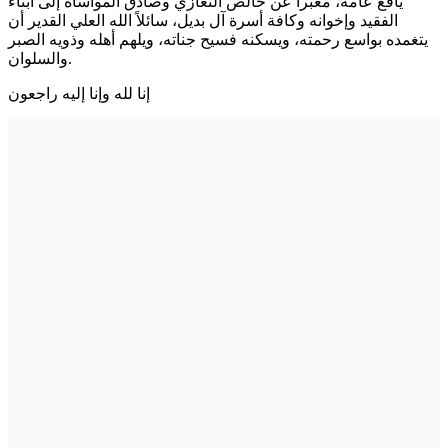
يافع عامة، معبراً عن خالص التعازي وصادق المواساة إلى أبناء
الفقيد وإخوانه وكافة أسرة آل بديل، سائلاً الله العلي القدير أن
يتغمده بواسع رحمته، ويسكنه فسيح جناته، ويلهم أهله وذويه الصبر
والسلوان.
إنا لله وإنا إليه راجعون