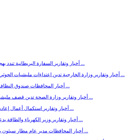
السفارة البريطانية تندد بهجمات الحوثيين وتعتبرها تصعيداً لا يخدم الشعب اليمني ومستقبله ...
أخبار وتقارير
وزارة الخارجية تدين اعتداءات مليشيات الحوثي الارهابية على السعودية وتؤكد أن دعم الدولة اليمنية هو السبيل ...
أخبار وتقارير
صندوق النظافة بأحور يواصل حملة إزالة مخلفات الرياح من الشوارع والأسواق ...
أخبار المحافظات
وزارة الصحة تدين قصف مليشيا الحوثي الإرهابية للأحياء السكنية ومخيمات النازحين في مأرب ...
أخبار وتقارير
استكمال أعمال إعادة تأهيل عقمة البطان بوادي بنا لتعزيز الاستفادة من مياه السيول ...
أخبار وتقارير
وزير الكهرباء والطاقة يدعو إلى توحيد الخطاب الإعلامي لكشف تضليل المليشيات الحوثية ...
أخبار وتقارير
مدير عام مطار سيئون ينفي الشائعات ويؤكد: المطار آمن والرحلات تسير بشكل طبيعي ...
أخبار المحافظات