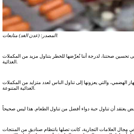
(عدن الغد) متابعات:
المصدر:
ى تحسين صحتنا، لدرجة أننا نُعرِّضها للخطر بتناول مزيد من المكملات
الغذائية.
از الهضمي، والتي يعزونها إلى تناول الناس لعدد متزايد من المكملات
الغذائية المتنوعة.
ات، وظنت أنها تُحسِّن صحتها. وبصفتها مؤثرة في مجال العلامات التجارية، كانت تصلها بانتظام صناديق من المنتجات