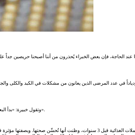
 عند الحاجة، فإن بعض الخبراء يُحذرون من أننا أصبحنا حريصين جداً عل
ازدياداً في عدد المرضى الذين يعانون من مشكلات في الكبد والكلى والجه
وتقول خبيرة: «بدأ البعض يعتقد أن تناول حبة دواء أفضل من تناول الطعام. هذا ليس صحيحاً».
ونقلت «بي بي سي» تجربة جينجر سميث، عندما بدأت تناول المكملات الغذائية قبل 3 سنو