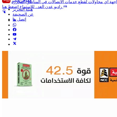
انفوجرافيك
راديو عدن الغد.. للإستماع اضغط هنا
هيئة التحرير
عن الصحيفة
إتصل بنا