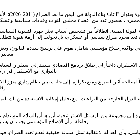
نظم المركز الث
 الدولة اليمنية، انطلاقاً من تشخيص أسباب تعثر جهود التسوية السيا
ي يواكبه إصلاح مؤسسي شامل، يقوم على ترسيخ سيادة القانون، وتعزيز 
معايير الكفاءة والجدارة، بما يضمن استعادة ثقة المواطنين بمؤسسات الدولة.
لاستقرار، داعياً إلى إطلاق برنامج اقتصادي يستند إلى استقرار السياسة
بالتوازي مع الاستثمار في رأس المال البشري من خلال التعليم والتدريب وبناء القدرات المؤسسية.
اً لمعالجة آثار الصراع ومنع تكراره، إلى جانب تبني نظام إداري يعزز ا
إقليمية ودولية داعمة لعملية إعادة بناء المؤسسات واحترام سيادة اليمن.
الدول الخارجة من النزاعات، مع تحليل إمكانية الاستفادة من تلك النما
ة إلى مجموعة من الرسائل الاستراتيجية، أبرزها أن السلام المستدام ل
وفاعلة، وأن الإصلاح المؤسسي يجب أن يسبق مشاريع إعادة الإعمار، باعتباره الضامن لاستدامة التنمية والاستقرار.