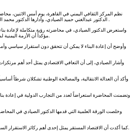
الدكتور عبدالغني حميد الصيادي، وأدارها الدكتور محمد الحميري، بحضور عدد من أعضاء مجلس النواب وقيادات سياسية وعسكرية رجال اعمال وممثلي لمراكز دراسات في بلادنا واعلاميين وباحثين .
واستعرض الدكتور الصيادي، في محاضرته رؤية متكاملة لإعادة بناء
مؤكداً أن الأزمة اليمنية لم تعد مجرد صراع سياسي أو عسكري، بل تحولت إلى أزمة بنيوية تتطلب مشروعاً وطنياً شاملاً لإعادة بناء مؤسسات الدولة على أسس حديثة.
وأوضح أن إعادة البناء لا يمكن أن تتحقق دون استقرار سياسي وأمن
وأشار الصيادي، إلى أن التعافي الاقتصادي يمثل أحد أهم مرتكزات ا
وأكد أن العدالة الانتقالية، والمصالحة الوطنية تشكلان شرطاً أساسي
وتضمنت المحاضرة استعراضاً لعدد من التجارب الدولية في إعادة بناء 
وخلصت الورقة العلمية التي قدمها الدكتور الصيادي في المحاضر
كما أكدت أن الاقتصاد المستقر يمثل إحدى أهم ركائز الاستقرار السياسي، وأن العدالة الانتقالية تمثل ضمانة حقيقية لعدم تجدد الصراع، فيما تعد المواطنة وسيادة القانون الأساس الذي تقوم عليه الدولة الحديثة.