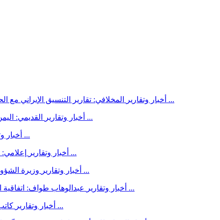
المخلافي: تقارير التنسيق الإيراني مع الحوثيين والمليشيات العراقية تكشف مخططًا لاستهداف السعودية ...
أخبار وتقارير
القديمي: اليمن أمام لحظة فارقة ولا خيار سوى استعادة الدولة وإنهاء الانقلاب ...
أخبار وتقارير
العمراني: السعودية بلد جار وشقيق واستقرارها يهم اليمن ...
أخبار وت
إعلامي: صاروخ «فلسطين 2» الحوثي يتجه إلى مأرب ومخيمات النازحين ...
أخبار وتقارير
وزيرة الشؤون القانونية: آن أوان الحسم الوطني وإنهاء انقلاب مليشيا الحوثي ...
أخبار وتقارير
عبدالوهاب طواف: اتفاقية الدفاع بين السعودية وباكستان وتركيا مكسب عربي واستراتيجي ...
أخبار وتقارير
كاتب سياسي يكشف عن استراتيجية حوثية خطيرة تستهدف الجنوب ...
أخبار وتقارير