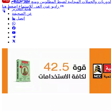
انفوجرافيك
راديو عدن الغد.. للإستماع اضغط هنا
هيئة التحرير
عن الصحيفة
إتصل بنا