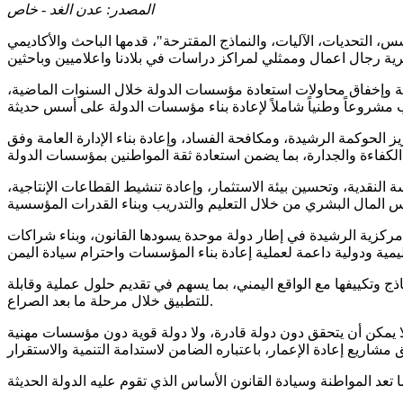
المصدر:
عدن الغد - خاص
قافي اليمني في القاهرة، يوم أمس الاثنين، محاضرة بعنوان "إعادة بناء الدولة في اليمن ما بعد الصراع (2011–2026): الأسس، التحديات، الآليات، والنماذج المقترحة"، قدمها الباحث والأكاديمي
سية وإخفاق محاولات استعادة مؤسسات الدولة خلال السنوات الماضية،
الحوكمة الرشيدة، ومكافحة الفساد، وإعادة بناء الإدارة العامة وفق
 النقدية، وتحسين بيئة الاستثمار، وإعادة تنشيط القطاعات الإنتاجية،
للامركزية الرشيدة في إطار دولة موحدة يسودها القانون، وبناء شراكات
ذج وتكييفها مع الواقع اليمني، بما يسهم في تقديم حلول عملية وقابلة
للتطبيق خلال مرحلة ما بعد الصراع.
ا يمكن أن يتحقق دون دولة قادرة، ولا دولة قوية دون مؤسسات مهنية