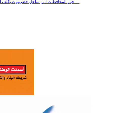
أمن ساحل حضرموت يكثّف الدوريات والحملات الميدانية لضبط المطلوبين ومنع حمل السلاح ...
أخبار المحافظات