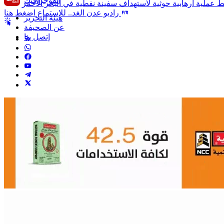
انفوجرافيك
راديو عدن الغد.. للإستماع اضغط هنا
هيئة التحرير
عن الصحيفة
إتصل بنا