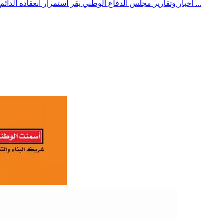
مجلس الدفاع الوطني يقر استمرار انعقاده الدائم ويتخذ قرارات لرفع الجاهزية وردع اعتداءات المليشيات الحوثية ...
أخبار وتقارير