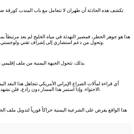
تكشف هذه الحادثة أن طهران لا تتعامل مع باب المندب كورقة ضغط
هذا هو جوهر الخطر، فمصير التهدئة في مياه الخليج لم يعد مرتبطاً ب
وتحول من دعم استشاري إلى إشراف تقني ولوجستي مباشر، امتلك الحوثيون قدرة أكبر على تنفيذ ضربات دقيقة ومقلقة للملاحة، متجاوزين أساليب التهريب البحري البطيئة والمعرضة للاعتراض.
بذلك، تتحول الجبهة اليمنية من ملف إقليمي هامشي إلى صمام أمان استراتيجي لتعويض أي تراجع تفرضه موازين القوى في الخليج، وتوظيفه بالتوقيت الذي يخدم مصالح إيران التفاوضية.
أي قراءة لمآلات الصراع الإيراني الأمريكي تتجاهل هذا البعد 
الاحتواء. وإذا استمر هذا المسار دون رادع، فلن نشهد انهيار مذكرات التفاهم فحسب، بل سنكون أمام واقع مرير تتحول فيه اليمن إلى الساحة الرئيسية لإدارة الحرب الاقتصادية الكبرى ضد العالم.
هذا الواقع يفرض على الشرعية اليمنية حراكاً فورياً لتدويل ملف ا