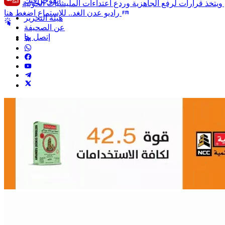
انفوجرافيك
راديو عدن الغد.. للإستماع اضغط هنا
هيئة التحرير
عن الصحيفة
إتصل بنا