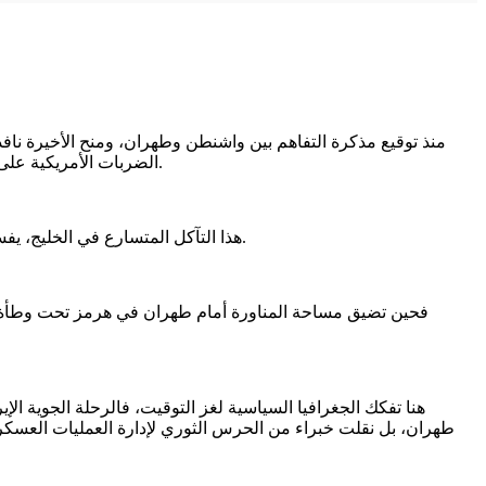
منذ توقيع مذكرة التفاهم بين واشنطن وطهران، ومنح الأخيرة نافذة
الضربات الأمريكية على مواقع جنوب إيران والردود الإيرانية بالمسيّرات والصواريخ ضد أهداف بحرية، يلفظ هذا الاتفاق أنفاسه الأخيرة تحت وطأة الخروقات المتبادلة.
هذا التآكل المتسارع في الخليج، يفسر بوضوح تحركاً إيرانياً موازياً بدأ يتشكل بعيداً عن هرمز، وتحديداً في سماء صنعاء، بما يحمله من دلالات خطيرة على مستقبل الملاحة الدولية.
فحين تضيق مساحة المناورة أمام طهران في هرمز تحت وطأة الردع
هنا تفكك الجغرافيا السياسية لغز التوقيت، فالرحلة الجوية ا
طهران، بل نقلت خبراء من الحرس الثوري لإدارة العمليات العسكرية