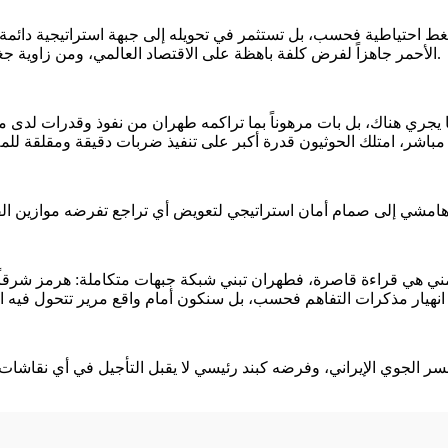
 احتياطية فحسب، بل تستثمر في تحويله إلى جبهة استراتيجية دائمة. ال
الأحمر جاهزاً لفرض كلفة باهظة على الاقتصاد العالمي، ومن زاوية جغرافية معقدة بعيدة عن خطوط الاشتباك المباشر مع الجيش الأمريكي.
ما يجري هناك، بل بات مرهوناً بما تراكمه طهران من نفوذ وقدرات لدى 
اليمني هي قراءة قاصرة، فطهران تبني شبكة جبهات متكاملة: هرمز شرقاً
لجسر الجوي الإيراني، وفرضه كبند رئيسي لا يقبل التأجيل في أي نقاشا