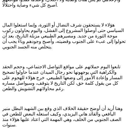
أصبح كل شيء وصاية واحتلالًا.
هؤلاء لا يستحقون شرف النضال أو الثورة، وإنما استغلوا المال
السياسي حتى أوصلوا المشروع إلى الفشل، واليوم يحاولون ركوب
موجة الثورة من جديد. ومصيرهم الطبيعي مزبلة التاريخ، بعد أن
تحولوا إلى عبء على الجنوب وقضيته، وأصبح وجودهم وباءً يجب أن
يتخلص منه الجسد الجنوبي.
تابعوا اليوم حملاتهم على مواقع التواصل الاجتماعي، وحجم الحقد
والكراهية التي يوجهونها نحو رجال الميدان عندما حاولوا تصحيح
المسار وإعادة الأمور إلى وضعها الطبيعي. خرج هؤلاء للهجوم على
كل من يقول كلمة حق، لكن التاريخ لا يتوقف، وسيواصل مساره
رغم محاولاتهم التشويش والطعن.
وهنا أريد أن أوضح حقيقة الخلاف الذي وقع بين الشهيد البطل منير
اليافعي والقائد هاني اليزيدي، وكيف استغله البعض للطعن في
الصف الجنوبي من الخلف، وهي المهمة التي اعتاد عليها هؤلاء منذ
سنوات.