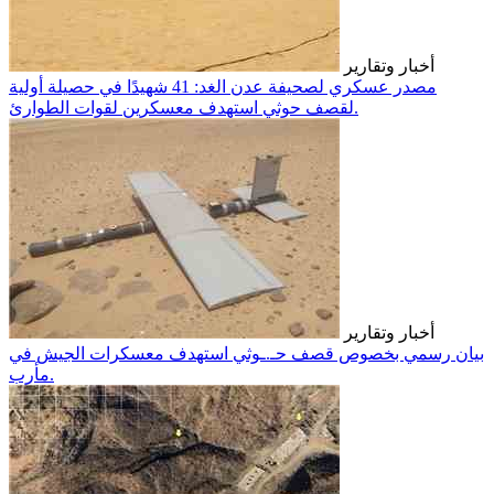
أخبار وتقارير
مصدر عسكري لصحيفة عدن الغد: 41 شهيدًا في حصيلة أولية
لقصف حوثي استهدف معسكرين لقوات الطوارئ.
أخبار وتقارير
بيان رسمي بخصوص قصف حـ.ـوثي استهدف معسكرات الجيش في
مأرب.