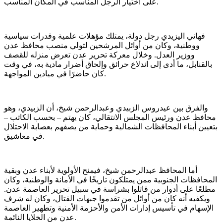
على اختيار الرجل المناسب في المكان المناسب.
فهاني اليزيدي رجل دولة، يمتلك مؤهلات علمية وقدرات سياسية
ووطنية، وكان من أوائل المرشحين لتولي منصب محافظ عدن
ووزير العدل. وخلال معركة تحرير عدن تعرض منزله للقصف
بالقنابل، ما أدى إلى اندلاع حرائق وإلحاق أضرار مادية به، في وقت
كان حاضرًا في ميادين المواجهة.
والفرق بين عيدروس الزبيدي وعبدالرحمن شيخ، أن الزبيدي، وهو
محافظ عدن ورئيس المجلس الانتقالي، كان يهتم – بحسب الكاتب –
بتعيين أبناء المحافظات الشمالية وحماية من يصفهم بعصابة الاحتلال
في معاشيق.
أما المحافظ عبدالرحمن شيخ، فيمنح الأولوية لأبناء عدن وبقية
المحافظات الجنوبية ممن يمتلكون تاريخًا في الأمانة والوطنية، وكان
مطلعًا على أدوار من قاتلوا بشراسة في سبيل تحرير العاصمة عدن.
ويكفيه أنه كان من أوائل من تقدموا جبهات القتال، وكان له شرف
الإسهام في تأسيس إدارات الأمن والأحزمة الأمنية وتطهير العاصمة
عدن من الخلايا النائمة.