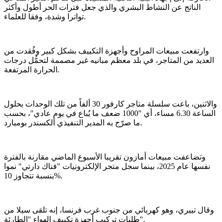
الناتج عن النشاط البشري والذي جعل فترات الحر أطول وأكثر
تواترا وشدة، وفقا للعلماء.
وارتفعت مبيعات المراوح وأجهزة التكييف بشكل كبير وفُقدت من
العديد من المتاجر، في بلد معظم مبانيه غير مصممة لتحمُّل درجات
الحرارة المرتفعة.
والاثنين، باعت سلسلة متاجر كارفور 30 ألفاً من تلك الوحدات بحلول
الساعة 6.30 مساء، أي "1000 ضعف ما يُباع في يوم عادي"، بحسب
ما صرّح به المدير التنفيذي ألكسندر بومبارد.
وتضاعفت مبيعات أمازون تقريبا الأسبوع الماضي مقارنة بالفترة
نفسها عام 2025، بينما سجل متجر الإلكترونيات "فناك دارتي" نموا
بنسبة تتجاوز 10%.
وقال تييري، وهو كهربائي من جنوب غرب فرنسا، إنه تلقى سيلا من
طلبات تركيب أجهزة تكييف الهواء "الطارئة".