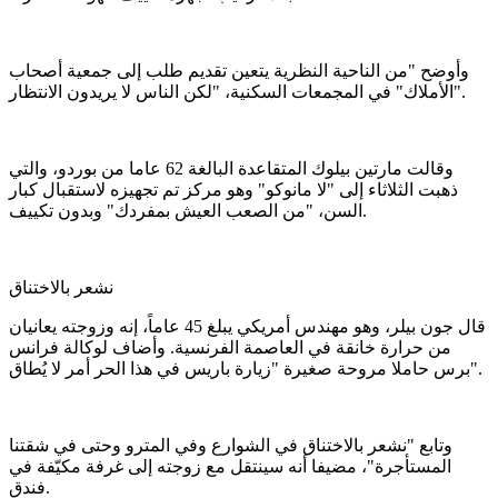
وأوضح "من الناحية النظرية يتعين تقديم طلب إلى جمعية أصحاب
الأملاك" في المجمعات السكنية، "لكن الناس لا يريدون الانتظار".
وقالت مارتين بيلوك المتقاعدة البالغة 62 عاما من بوردو، والتي
ذهبت الثلاثاء إلى "لا مانوكو" وهو مركز تم تجهيزه لاستقبال كبار
السن، "من الصعب العيش بمفردك" وبدون تكييف.
نشعر بالاختناق
قال جون بيلر، وهو مهندس أمريكي يبلغ 45 عاماً، إنه وزوجته يعانيان
من حرارة خانقة في العاصمة الفرنسية. وأضاف لوكالة فرانس
برس حاملا مروحة صغيرة "زيارة باريس في هذا الحر أمر لا يُطاق".
وتابع "نشعر بالاختناق في الشوارع وفي المترو وحتى في شقتنا
المستأجرة"، مضيفا أنه سينتقل مع زوجته إلى غرفة مكيّفة في
فندق.