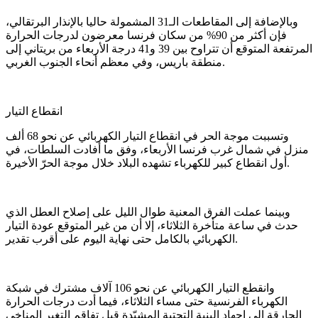
وبالإضافة إلى المقاطعات الـ31 المشمولة حاليا بالإنذار البرتقالي،
فإن أكثر من 90% من سكان فرنسا معرضون لدرجات الحرارة
المرتفعة المتوقع أن تتراوح بين 39 و41 درجة الأربعاء من بريتاني إلى
منطقة باريس، وفي معظم أنحاء الجنوب الغربي.
انقطاع التيار
وتسببت موجة الحر في انقطاع التيار الكهربائي عن نحو 68 ألف
منزل في شمال غرب فرنسا الأربعاء، وفق ما أفادت السلطات، في
أول انقطاع كبير للكهرباء تشهده البلاد خلال موجة الحرّ الأخيرة.
وبينما عملت الفرق المعنية طوال الليل على إصلاح العطل الذي
حدث في ساعة متأخرة الثلاثاء، إلا أن من غير المتوقع عودة التيار
الكهربائي بالكامل حتى نهاية اليوم على أقرب تقدير.
وانقطع التيار الكهربائي عن نحو 106 آلاف مشترك في شبكة
الكهرباء الفرنسية حتى مساء الثلاثاء، فيما أدت درجات الحرارة
الحارقة إلى إجهاد البنية التحتية المشيّدة قبل تفاقم التغير المناخي