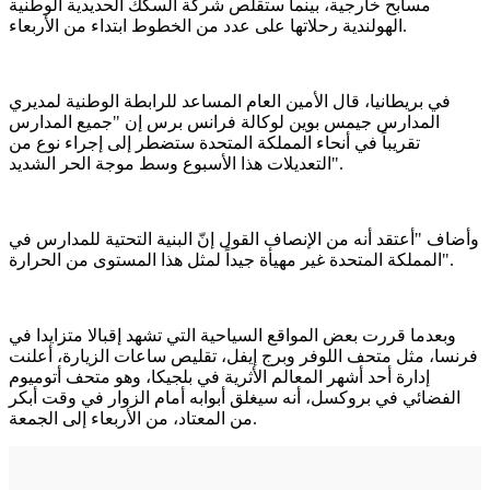
مسابح خارجية، بينما ستقلص شركة السكك الحديدية الوطنية
الهولندية رحلاتها على عدد من الخطوط ابتداء من الأربعاء.
في بريطانيا، قال الأمين العام المساعد للرابطة الوطنية لمديري
المدارس جيمس بوين لوكالة فرانس برس إن "جميع المدارس
تقريباً في أنحاء المملكة المتحدة ستضطر إلى إجراء نوع من
التعديلات هذا الأسبوع وسط موجة الحر الشديد".
وأضاف "أعتقد أنه من الإنصاف القول إنّ البنية التحتية للمدارس في
المملكة المتحدة غير مهيأة جيداً لمثل هذا المستوى من الحرارة".
وبعدما قررت بعض المواقع السياحية التي تشهد إقبالا متزايدا في
فرنسا، مثل متحف اللوفر وبرج إيفل، تقليص ساعات الزيارة، أعلنت
إدارة أحد أشهر المعالم الأثرية في بلجيكا، وهو متحف أتوميوم
الفضائي في بروكسل، أنه سيغلق أبوابه أمام الزوار في وقت أبكر
من المعتاد، من الأربعاء إلى الجمعة.