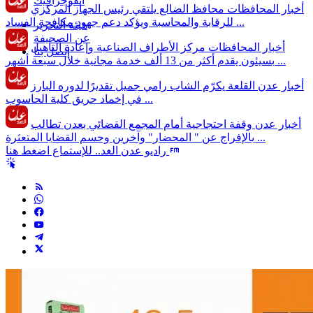
انفوجرافيك
أخبار المحافظات
محافظ الضالع يلتقي رئيس الجهاز المركزي
للرقابة والمحاسبة ويؤكد دعم جهود مكافحة الفساد ...
هيئة التحرير
عن الصحيفة
أخبار المحافظات
مركز الأطراف الصناعية وإعادة التأهيل
إتصل بنا
بسيئون يقدم أكثر من 13 ألف خدمة مجانية خلال سبعة أشهر ...
أخبار عدن
القلعة يكرّم الشاب رامي جميل تقديرًا لدوره البارز
في إخماد حريق كلية الحاسوب ...
أخبار عدن
وقفة احتجاجية أمام المجمع القضائي بعدن تطالب
بالإفراج عن " المحضار" وآخرين وحسم القضايا المتعثرة ...
راديو عدن الغد.. للإستماع اضغط هنا