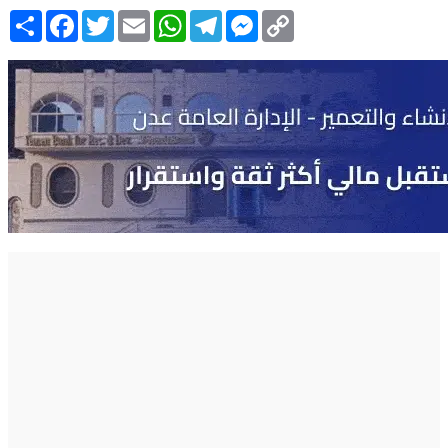
Copy
Messenger
Telegram
WhatsApp
Email
Twitter
Facebook
انشر
Link