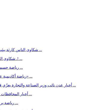
كارثة بيئية ورزق يُباد في المنطقة الغربية لمديرية الوضيع بسبب المبيدات ...
شكاوى الناس
مدرسة "شمبا" بوضيع أبين .. مبنى لم يكتمل بسبب الحرب .! ...
شكاوى ال
حسم الأمر.. ريال مدريد يتفق مع فينيسيوس جونيور على تجديد عقده ...
رياضة
أكاديمية عدن الدولية تغادر إلى السعودية للمشاركة في بطولة «كأس جدة» ...
رياضة
نائب وزير الصناعة والتجارة يعزّي في وفاة استشاري الأنف والأذن والحنجرة الدكتور مالك الأصبحي ...
أخبار عدن
أعلام دثينة .. المناضل الكبير محمد ناصر الجعري (1917–2002م) ...
أخبار المحافظات
برشلونة أو ريال مدريد.. رودري يحسم قراره ويختار وجهته المقبلة ...
رياضة