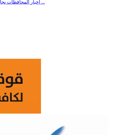
نجاح أول عملية استئصال للغدة الدرقية في مستشفى رُصُد الريفي ...
أخبار المحافظات