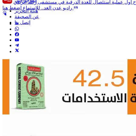
انفوجرافيك
راديو عدن الغد.. للإستماع اضغط هنا
هيئة التحرير
عن الصحيفة
إتصل بنا