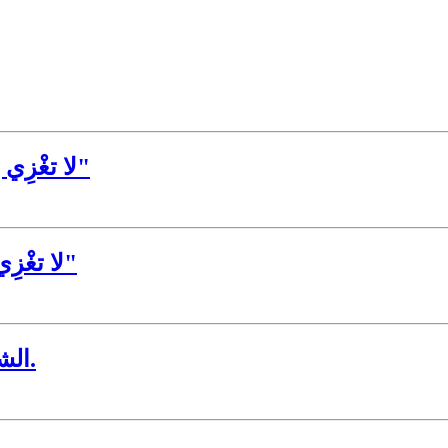
"لا تغْزِي إلا بقَومٍ قد غَزَتْ ، وَإِلَّا بِشَيْبَةٍ قَد أَعْيَاه الزَّمان"
لا تغْزِي إلا بقَومٍ قد غَزَتْ ، وَإِلَّا بِشَيْبَةٍ قَد أَعْيَاه الزَّمان"
الشعارات الأممية التي قضت على ثورة 14 أكتوبر.