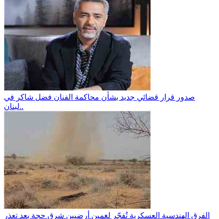
صدور قرار قضائي جديد بشأن محاكمة الفنان فضل شاكر في
لبنان..
الفرق الهندسية العسكرية تُفجّر لغمين أرضيين شرق حجة بعد تعذر