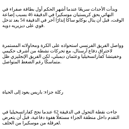
وبدأت الأحداث سريعًا عندما أشهر الحكم أول بطاقة صفراء في
النهائي بحق كريستيان موسكيرا في الدقيقة 46 بسبب إضاعة
الوقت، قبل أن ينال بوكايو ساكا إنذارًا آخر في الدقيقة 54 بعد تدخل
قوي على ديزيريه دويه.
وواصل الفريق الفرنسي استحواذه على الكرة ومحاولاته المستمرة
لاختراق دفاع آرسنال، مع تحركات نشطة من أشرف حكيمي
وخفيتشا كفاراتسخيليا وعثمان ديمبلي، لكن الفريق الإنجليزي ظل
متماسكًا رغم الضغط المتواصل.
ركلة جزاء: باريس يعود إلى الحياة
جاءت نقطة التحول في الدقيقة 62 عندما نجح كفاراتسخيليا في
التقدم داخل منطقة الجزاء مستغلًا هفوة دفاعية، قبل أن يتعرض
لعرقلة من موسكيرا من الخلف.