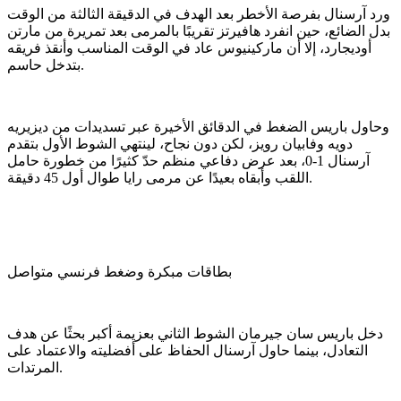
ورد آرسنال بفرصة الأخطر بعد الهدف في الدقيقة الثالثة من الوقت
بدل الضائع، حين انفرد هافيرتز تقريبًا بالمرمى بعد تمريرة من مارتن
أوديجارد، إلا أن ماركينيوس عاد في الوقت المناسب وأنقذ فريقه
بتدخل حاسم.
وحاول باريس الضغط في الدقائق الأخيرة عبر تسديدات من ديزيريه
دويه وفابيان رويز، لكن دون نجاح، لينتهي الشوط الأول بتقدم
آرسنال 1-0، بعد عرض دفاعي منظم حدّ كثيرًا من خطورة حامل
اللقب وأبقاه بعيدًا عن مرمى رايا طوال أول 45 دقيقة.
بطاقات مبكرة وضغط فرنسي متواصل
دخل باريس سان جيرمان الشوط الثاني بعزيمة أكبر بحثًا عن هدف
التعادل، بينما حاول آرسنال الحفاظ على أفضليته والاعتماد على
المرتدات.