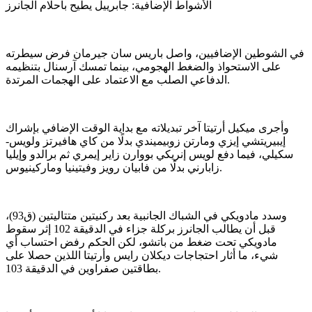
الأشواط الإضافية: جابرييل يطيح بأحلام الجانرز
في الشوطين الإضافيين، واصل باريس سان جيرمان فرض سيطرته
على الاستحواذ والضغط الهجومي، بينما تمسك آرسنال بتنظيمه
الدفاعي الصلب مع الاعتماد على الهجمات المرتدة.
وأجرى ميكيل أرتيتا آخر تبديلاته مع بداية الوقت الإضافي بإشراك
إيبيريتشي إيزي ومارتن زوبيميندي بدلًا من كاي هافيرتز ولويس-
سكيلي، فيما دفع لويس إنريكي بووارن زاير إيمري ثم برالدو وإيليا
زابارني بدلًا من فابيان رويز وفيتينيا وماركينيوس.
وسدد مادويكي في الشباك الجانبية بعد ركنيتين متتاليتين (ق93)،
قبل أن يطالب الجانرز بركلة جزاء في الدقيقة 102 إثر سقوط
مادويكي تحت ضغط من باتشو، لكن الحكم رفض احتساب أي
شيء، ما أثار احتجاجات ديكلان رايس وأرتيتا اللذين حصلا على
بطاقتين صفراوين في الدقيقة 103.