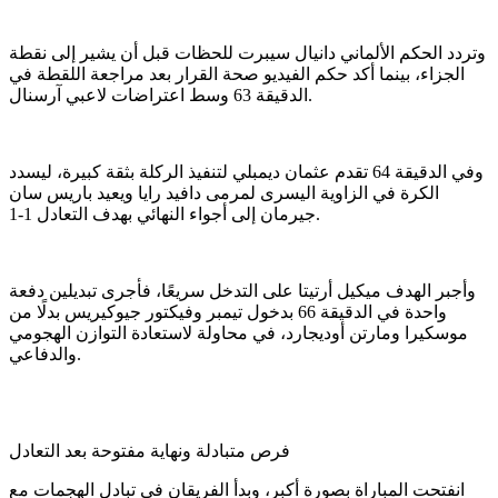
وتردد الحكم الألماني دانيال سيبرت للحظات قبل أن يشير إلى نقطة
الجزاء، بينما أكد حكم الفيديو صحة القرار بعد مراجعة اللقطة في
الدقيقة 63 وسط اعتراضات لاعبي آرسنال.
وفي الدقيقة 64 تقدم عثمان ديمبلي لتنفيذ الركلة بثقة كبيرة، ليسدد
الكرة في الزاوية اليسرى لمرمى دافيد رايا ويعيد باريس سان
جيرمان إلى أجواء النهائي بهدف التعادل 1-1.
وأجبر الهدف ميكيل أرتيتا على التدخل سريعًا، فأجرى تبديلين دفعة
واحدة في الدقيقة 66 بدخول تيمبر وفيكتور جيوكيريس بدلًا من
موسكيرا ومارتن أوديجارد، في محاولة لاستعادة التوازن الهجومي
والدفاعي.
فرص متبادلة ونهاية مفتوحة بعد التعادل
انفتحت المباراة بصورة أكبر، وبدأ الفريقان في تبادل الهجمات مع