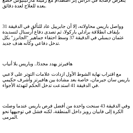
يتعرض لإصابة في الرأس إثر اصطدام مع زميله ماركينيوس خضع
بعده للعلاج لعدة دقائق.
وواصل باريس محاولاته، إلا أن جابرييل عاد للتألق في الدقيقة 31
بإيقاف انطلاقة برادلي باركولا، ثم تصدى دفاع آرسنال لتسديدة
عثمان ديمبلي في الدقيقة 37 وسط احتفاء جماهير "الجانرز" بكل
تدخل دفاعي وكأنه هدف جديد.
هافيرتز يهدد مجددًا.. وباريس بلا أنياب
مع اقتراب نهاية الشوط الأول ازدادت علامات التوتر على لاعبي
باريس سان جيرمان، خاصة بعد مشادة بين هافيرتز وأشرف حكيمي
في الدقيقة 41 استدعت تدخل الحكم لتهدئة الأجواء.
وفي الدقيقة 43 سنحت واحدة من أفضل فرص باريس عندما وصلت
الكرة إلى فابيان رويز داخل المنطقة، لكنه فشل في توجيهها نحو
المرمى.