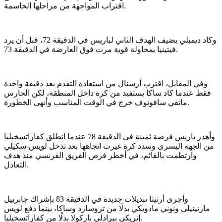
اقتراب المواجهة من مراحلها الحاسمة.
وكاد ديمبلي يضيف الهدف الثاني لباريس في الدقيقة 72، قبل أن يرد
فيتينيا بمحاولة قوية مرت فوق العارضة في الدقيقة 73.
وفي المقابل، اقترب آرسنال من استعادة التقدم بعد دقيقة واحدة
فقط عندما كاد ساكا يستفيد من كرة داخل المنطقة، لكن الحارس
ماتفي سافونوف خرج في الوقت المناسب وأنهى الخطورة.
وأهدر باريس فرصة ثمينة في الدقيقة 78 عندما انطلق كفاراتسخيليا
من الجهة اليسرى وسدد كرة غيرت اتجاهها بعد تدخل لويس-سكيلي
وارتطمت بالقائم، في أخطر فرص الفريق الفرنسي منذ هدف
التعادل.
وأجرى أرتيتا تبديلات جديدة في الدقيقة 83 بإشراك جابرييل
مارتينيلي ونوني مادويكي بدلًا من تروسارد وساكا، بينما دفع لويس
إنريكي ببرادلي باركولا بدلًا من كفاراتسخيليا.