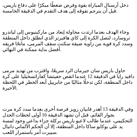
دخل آرسنال المباراة بقوة وفرض ضغطًا مبكرًا على دفاع باريس،
قبل أن يترجم تفوقه إلى هدف التقدم في الدقيقة الخامسة.
وجاء الهدف بعدما ارتدت محاولة إبعاد من ماركينيوس إلى لياندرو
تروسارد، لتصل الكرة إلى كاي هافيرتز الذي انطلق داخل المنطقة
وسدد كرة قوية من زاوية ضيقة سكنت سقف المرمى، مانحًا فريقه
أفضل بداية ممكنة في النهائي.
حاول باريس سان جيرمان الرد سريعًا، واقترب من تهديد مرمى
دافيد رايا في الدقيقة 12 عندما انقض خفيتشا كفاراتسخيليا على كرة
داخل المنطقة، لكن تدخلًا مثاليًا من جابرييل أبعد الخطر في اللحظة
الأخيرة.
وفي الدقيقة 13 أهدر فابيان رويز فرصة أخرى بعدما سدد كرة مرت
بجوار القائم، قبل أن تشهد الدقيقة 16 أولى لحظات الجدل
التحكيمي، عندما طالب لاعبو باريس بركلة جزاء بداعي وجود لمسة
يد على بوكايو ساكا داخل المنطقة، إلا أن الحكم الألماني دانيال
سيبرت أمر باستمرار اللعب.