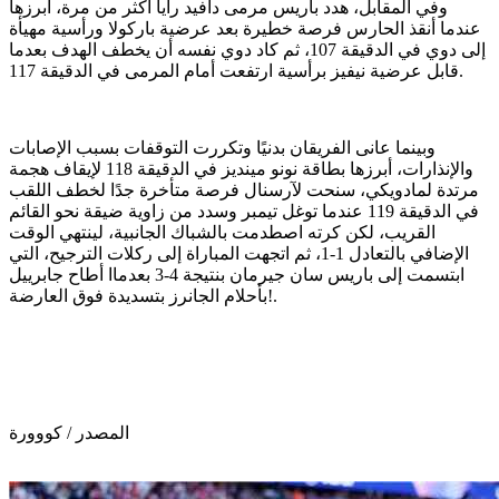
وفي المقابل، هدد باريس مرمى دافيد رايا أكثر من مرة، أبرزها
عندما أنقذ الحارس فرصة خطيرة بعد عرضية باركولا ورأسية مهيأة
إلى دوي في الدقيقة 107، ثم كاد دوي نفسه أن يخطف الهدف بعدما
قابل عرضية نيفيز برأسية ارتفعت أمام المرمى في الدقيقة 117.
وبينما عانى الفريقان بدنيًا وتكررت التوقفات بسبب الإصابات
والإنذارات، أبرزها بطاقة نونو مينديز في الدقيقة 118 لإيقاف هجمة
مرتدة لمادويكي، سنحت لآرسنال فرصة متأخرة جدًا لخطف اللقب
في الدقيقة 119 عندما توغل تيمبر وسدد من زاوية ضيقة نحو القائم
القريب، لكن كرته اصطدمت بالشباك الجانبية، لينتهي الوقت
الإضافي بالتعادل 1-1، ثم اتجهت المباراة إلى ركلات الترجيح، التي
ابتسمت إلى باريس سان جيرمان بنتيجة 4-3 بعدماا أطاح جابرييل
بأحلام الجانرز بتسديدة فوق العارضة!.
المصدر / كووورة