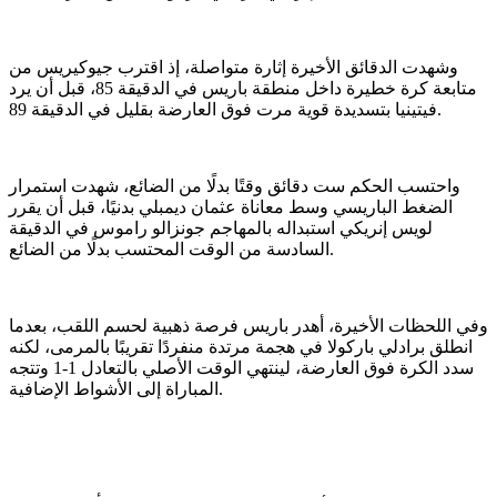
وشهدت الدقائق الأخيرة إثارة متواصلة، إذ اقترب جيوكيريس من
متابعة كرة خطيرة داخل منطقة باريس في الدقيقة 85، قبل أن يرد
فيتينيا بتسديدة قوية مرت فوق العارضة بقليل في الدقيقة 89.
واحتسب الحكم ست دقائق وقتًا بدلًا من الضائع، شهدت استمرار
الضغط الباريسي وسط معاناة عثمان ديمبلي بدنيًا، قبل أن يقرر
لويس إنريكي استبداله بالمهاجم جونزالو راموس في الدقيقة
السادسة من الوقت المحتسب بدلًا من الضائع.
وفي اللحظات الأخيرة، أهدر باريس فرصة ذهبية لحسم اللقب، بعدما
انطلق برادلي باركولا في هجمة مرتدة منفردًا تقريبًا بالمرمى، لكنه
سدد الكرة فوق العارضة، لينتهي الوقت الأصلي بالتعادل 1-1 وتتجه
المباراة إلى الأشواط الإضافية.