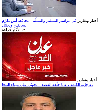
أخبار وتقارير
في مراسم التسليم والتسلّم.. محافظ أبين يكرّم
السابقين ويحمّل ...
الأكثر قراءة
أخبار وتقارير
عاجل.. الكشف عما خلّفه القصف الحوثي على ميناء المخا.