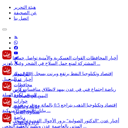
هيئة التحرير
عن الصحيفة
إتصل بنا
أخبار المحافظات
القوات العسكرية والأمنية تواصل حملتها
المشتركة لمنع حمل السلاح في الشحر وغيل باوزير ...
إقتصاد وتكنلوجيا
النفط يرتفع وبرنت يسجل 84.46 دولار
الرئيسية
للبرميل ...
أخبار عدن
محافظات
رياضة
اجتماع فني في عدن يمهد لانطلاق منافسات كأس
تقـارير
السوبر لكرة السلة ...
اليمن في الصحافة
حوارات
إقتصاد وتكنلوجيا
الذهب يتراجع 0.5 بالمائة مع قرب صدور
دولية وعالمية
بيانات التضخم الأمريكية ...
شكاوى الناس
رياضة
أخبار عدن
"الدكتور الصولبة" يزور الأحوال المدنية والسجل
آراء وأتجاهات
المدني بالعاصمة عدن ويشيد بالعقيد النخعي ...