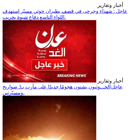
أخبار وتقارير
عاجل : شهداء وجرحى في قصف بطيران حوثي مسيّر استهدف
اللواء التاسع دفاع شبوة بحريب.
أخبار وتقارير
عاجل|الحـ.ـوثيون يشنون هجومًا جديدًا على مأرب بـ3 صواريخ
ومسيّرتين.