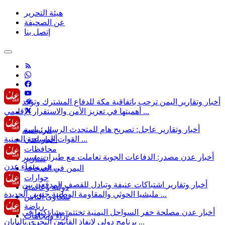
هيئة التحرير
عن الصحيفة
إتصل بنا
أخبار وتقارير
اليمن ترحب باتفاقية مكة للدفاع المشترك وتؤكد
أهميتها في تعزيز الأمن والاستقرار الإقليمي ...
أخبار وتقارير
عاجل: تصريح هام للمتحدث الرسمي بإسم
الرئيسية
القوات المسلحة اليمنية ...
أخبار عدن
محافظات
أخبار عدن
مصدر: الدفاعات الجوية تعاملت مع طيران مسير
تقـارير
في سماء عدن ...
اليمن في الصحافة
حوارات
أخبار وتقارير
اشتباكات عنيفة وتبادل للقصف المدفعي بين
دولية وعالمية
مليشيا الحوثي والمقاومة الوطنية جنوبي الحديدة ...
شكاوى الناس
رياضة
أخبار عدن
مصلحة خفر السواحل اليمنية تختتم مشاركتها في
آراء وأتجاهات
برنامج دولي لإنفاذ القانون البحري باليابان ...