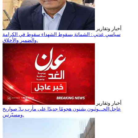
أخبار وتقارير
سياسي عدني : الشماتة بسقوط الشهداء سقوط في الكرامة
والضمير والأخلاق.
أخبار وتقارير
عاجل|الحـ.ـوثيون يشنون هجومًا جديدًا على مأرب بـ3 صواريخ
ومسيّرتين.