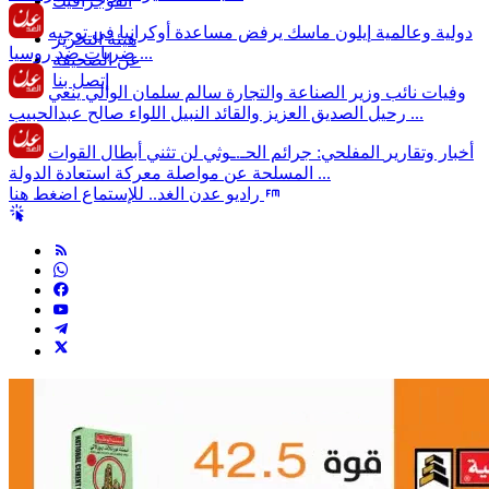
انفوجرافيك
دولية وعالمية
إيلون ماسك يرفض مساعدة أوكرانيا في توجيه
هيئة التحرير
ضربات ضد روسيا ...
عن الصحيفة
إتصل بنا
وفيات
نائب وزير الصناعة والتجارة سالم سلمان الوالي ينعي
رحيل الصديق العزيز والقائد النبيل اللواء صالح عبدالحبيب ...
أخبار وتقارير
المفلحي: جرائم الحـ.ـوثي لن تثني أبطال القوات
المسلحة عن مواصلة معركة استعادة الدولة ...
راديو عدن الغد.. للإستماع اضغط هنا