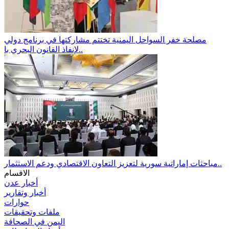
مصلحة خفر السواحل اليمنية تختتم مشاركتها في برنامج دولي
لإنفاذ القانون البحري با..
مباحثات إماراتية سورية لتعزيز التعاون الاقتصادي ودعم الاستثمار..
الاقسام
أخبار عدن
أخبار وتقارير
حوارات
ملفات وتحقيقات
اليمن في الصحافة