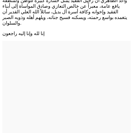
وأكد الطاهري أن رحيل الفقيد يمثل خسارة كبيرة للوطن ولمنطقة
يافع عامة، معبراً عن خالص التعازي وصادق المواساة إلى أبناء
الفقيد وإخوانه وكافة أسرة آل بديل، سائلاً الله العلي القدير أن
يتغمده بواسع رحمته، ويسكنه فسيح جناته، ويلهم أهله وذويه الصبر
والسلوان.
إنا لله وإنا إليه راجعون