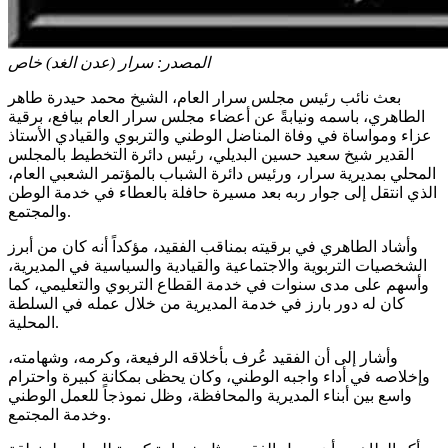
المصدر:
سرار (عدن الغد) خاص
بعث نائب رئيس مجلس سرار العام، الشيخ محمد حيدرة طاهر
الطاهري، باسمه ونيابةً عن أعضاء مجلس سرار العام بيافع، برقية
عزاء ومواساة في وفاة المناضل الوطني والتربوي والقيادي الأستاذ
القدير شيخ سعيد حسين البديلي، رئيس دائرة التخطيط بالمجلس
المحلي بمديرية سرار، ورئيس دائرة الشباب بالمؤتمر الشعبي العام،
الذي انتقل إلى جوار ربه بعد مسيرة حافلة بالعطاء في خدمة الوطن
والمجتمع.
وأشاد الطاهري في برقيته بمناقب الفقيد، مؤكداً أنه كان من أبرز
الشخصيات التربوية والاجتماعية والقيادية والسياسية في المديرية،
وأسهم على مدى سنوات في خدمة القطاع التربوي والتعليمي، كما
كان له دور بارز في خدمة المديرية من خلال عمله في السلطة
المحلية.
وأشار إلى أن الفقيد عُرف بأخلاقه الرفيعة، وكرمه، وشهامته،
وإخلاصه في أداء واجبه الوطني، وكان يحظى بمكانة كبيرة واحترام
واسع بين أبناء المديرية والمحافظة، وظل نموذجاً للعمل الوطني
وخدمة المجتمع.