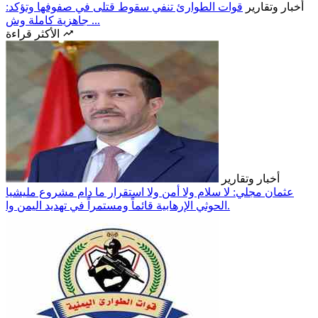
أخبار وتقارير
قوات الطوارئ تنفي سقوط قتلى في صفوفها وتؤكد:
جاهزية كاملة وش ...
الأكثر قراءة
أخبار وتقارير
عثمان مجلي: لا سلام ولا أمن ولا استقرار ما دام مشروع مليشيا
الحوثي الإرهابية قائماً ومستمراً في تهديد اليمن وا.