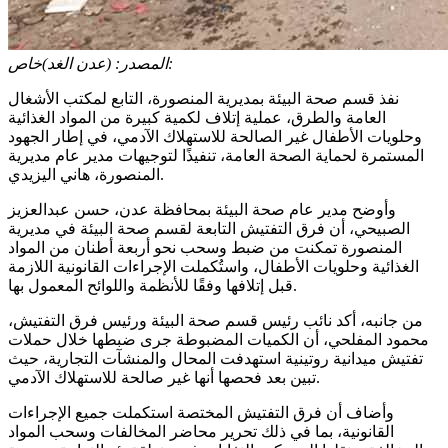
(عدن الغد)خاص:
المصدر:
نفذ قسم صحة البيئة بمديرية المنصورة، التابع لمكتب الأشغال
العامة والطرق، عملية إتلاف لكمية كبيرة من المواد الغذائية
وحلويات الأطفال غير الصالحة للاستهلاك الآدمي، في إطار الجهود
المستمرة لحماية الصحة العامة، تنفيذًا لتوجيهات مدير عام مديرية
المنصورة، هاني اليزيدي.
وأوضح مدير عام صحة البيئة بمحافظة عدن، حسن عبدالعزيز
الصبيحي، أن فرق التفتيش التابعة لقسم صحة البيئة في مديرية
المنصورة تمكنت من ضبط وسحب نحو أربعة أطنان من المواد
الغذائية وحلويات الأطفال، واستُكملت الإجراءات القانونية اللازمة
قبل إتلافها وفقًا للأنظمة واللوائح المعمول بها.
من جانبه، أكد نائب رئيس قسم صحة البيئة ورئيس فرق التفتيش،
محمود المفلحي، أن الكميات المضبوطة جرى ضبطها خلال حملات
تفتيش ميدانية روتينية استهدفت المحال والمنشآت التجارية، حيث
تبين بعد فحصها أنها غير صالحة للاستهلاك الآدمي.
وأضاف أن فرق التفتيش المختصة استكملت جميع الإجراءات
القانونية، بما في ذلك تحرير محاضر المخالفات وسحب المواد