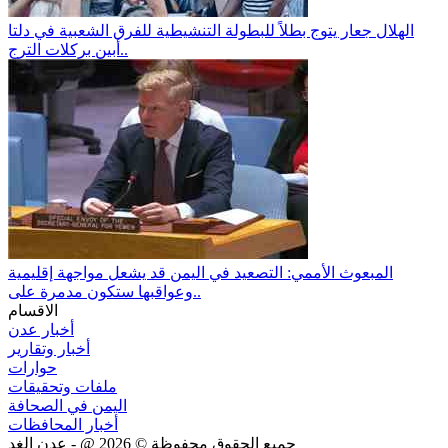
الهلال جعار يتوج بطلاً للبطولة التنشيطية للفرق الشعبية في دلتا
أبين بركلات الترج..
المبعوث الأممي: التصعيد في اليمن قد يشعل مواجهة إقليمية
وعواقبها ستكون مدمرة على..
الاقسام
أخبار عدن
أخبار وتقارير
حوارات
ملفات وتحقيقات
اليمن في الصحافة
أخبار المحافظات
جميع الحقوق محفوظة ©
2026
@ - عدن الغد