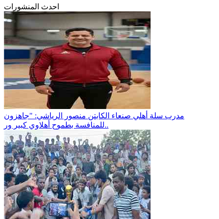
احدث المنشورات
مدرب سلة أهلي صنعاء الكابتن منصور الرياشي: "جاهزون
للمنافسة بطموح أهلاوي كبير ور..