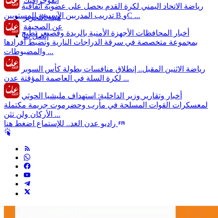
انفوجرافيك
رياضة
الاتحاد اليمني لكرة القدم يحصل على عضوية اتفاقية
تدريب المدربين الآسيوية للمستويين B وC ...
هيئة التحرير
عن الصحيفة
أخبار المحافظات
الأجهزة الأمنية بالريدة وقصيعر تطيح
إتصل بنا
بمجموعة متخصصة في سرقة الدراجات النارية وتضبط أفرادها
والمضبوطات ...
رياضة
الاثنين المقبل.. إنطلاق منافسات بطولة كأس السوبر
لكرة السلة في العاصمة المؤقتة عدن ...
أخبار وتقارير
وزير الداخلية: استهداف مليشيا الحوثي
لمعسكرات القوات المسلحة في مأرب وحضرموت جريمة مكتملة
الأركان ولن تثن ...
راديو عدن الغد.. للإستماع اضغط هنا