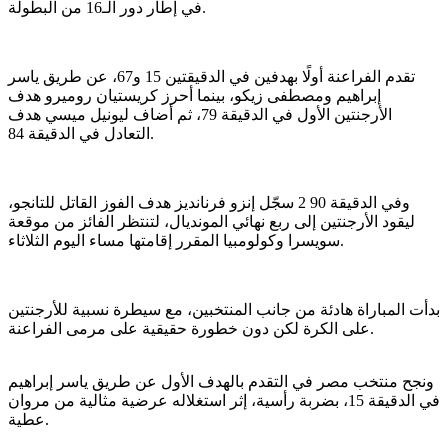
في إطار دور الـ16 من البطولة.
تقدم الفراعنة أولًا بهدفين في الدقيقتين 15 و67، عن طريق ياسر
إبراهيم ومصطفى زيكو، بينما أحرز كريستيان روميرو هدف
الأرجنتين الأول في الدقيقة 79، ثم أضاف ليونيل ميسي هدف
التعادل في الدقيقة 84.
وفي الدقيقة 90 2 سجّل إنزو فرنانديز هدف الفوز القاتل للتانجو،
ليقود الأرجنتين إلى ربع نهائي المونديال، لتنتظر الفائز من موقعة
سويسرا وكولومبيا المقرر إقامتها مساء اليوم الثلاثاء.
بدأت المباراة هادئة من جانب المنتخبين، مع سيطرة نسبية للأرجنتين
على الكرة لكن دون خطورة حقيقية على مرمى الفراعنة.
ونجح منتخب مصر في التقدم بالهدف الأول عن طريق ياسر إبراهيم
في الدقيقة 15، بضربة رأسية، إثر استغلاله عرضية مثالية من مروان
عطية.