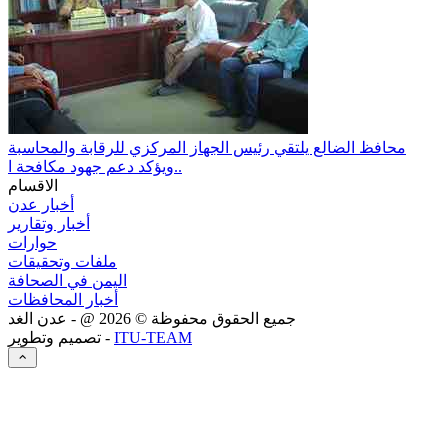
محافظ الضالع يلتقي رئيس الجهاز المركزي للرقابة والمحاسبة
ويؤكد دعم جهود مكافحة ا..
الاقسام
أخبار عدن
أخبار وتقارير
حوارات
ملفات وتحقيقات
اليمن في الصحافة
أخبار المحافظات
جميع الحقوق محفوظة ©
2026
@ - عدن الغد
ITU-TEAM
تصميم وتطوير -