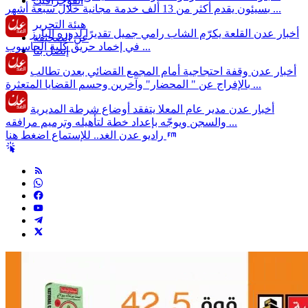
انفوجرافيك
بسيئون يقدم أكثر من 13 ألف خدمة مجانية خلال سبعة أشهر ...
هيئة التحرير
أخبار عدن
القلعة يكرّم الشاب رامي جميل تقديرًا لدوره البارز
عن الصحيفة
في إخماد حريق كلية الحاسوب ...
إتصل بنا
أخبار عدن
وقفة احتجاجية أمام المجمع القضائي بعدن تطالب
بالإفراج عن " المحضار" وآخرين وحسم القضايا المتعثرة ...
أخبار عدن
مدير عام المعلا يتفقد أوضاع شرطة المديرية
والسجن ويوجّه بإعداد خطة لتأهيله وترميم مرافقه ...
راديو عدن الغد.. للإستماع اضغط هنا