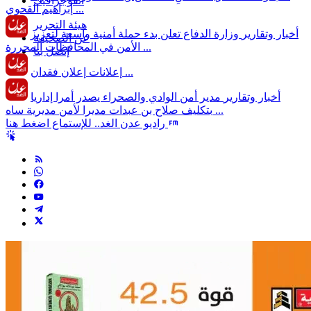
انفوجرافيك
إبراهيم القحوي ...
هيئة التحرير
أخبار وتقارير
وزارة الدفاع تعلن بدء حملة أمنية واسعة لتعزيز
عن الصحيفة
الأمن في المحافظات المحررة ...
إتصل بنا
إعلان فقدان ...
إعلانات
أخبار وتقارير
مدير أمن الوادي والصحراء يصدر أمرا إداريا
بتكليف صلاح بن عبدات مديرا لأمن مديرية ساه ...
راديو عدن الغد.. للإستماع اضغط هنا