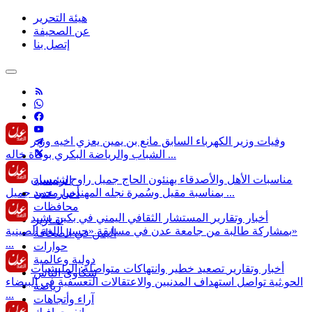
هيئة التحرير
عن الصحيفة
إتصل بنا
وفيات
وزير الكهرباء السابق مانع بن يمين يعزي اخيه وزير
الشباب والرياضة البكري بوفاة خاله ...
مناسبات
الأهل والأصدقاء يهنئون الحاج جميل راوح شمسان
الرئيسية
بمناسبة مقيل وسُمرة نجله المهندس محمد جميل ...
أخبار عدن
محافظات
أخبار وتقارير
المستشار الثقافي اليمني في بكين يشيد
تقـارير
بمشاركة طالبة من جامعة عدن في مسابقة «جسر اللغة الصينية»
اليمن في الصحافة
...
حوارات
دولية وعالمية
أخبار وتقارير
تصعيد خطير وانتهاكات متواصلة: المليشيات
شكاوى الناس
الحو.ثية تواصل استهداف المدنيين والاعتقالات التعسفية في البيضاء
رياضة
...
آراء وأتجاهات