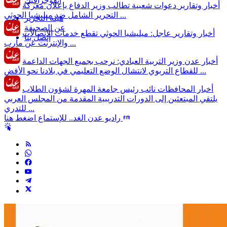
انفوجرافيك
أخبار وتقارير
دعوات شعبية تطالب وزير الدفاع بإعلان معركة
التحرير الشامل ضد ميليشيا الحوثي ...
هيئة التحرير
عن الصحيفة
أخبار وتقارير
عاجل: ميليشيا الحوثي تقطع خدمات الاتصالات
إتصل بنا
والإنترنت عن مأرب ...
أخبار عدن
وزير التربية العبادي: نرحب بجميع الجهات الداعمة
للقطاع التربوي لانتشال الوضع التعليمي في بلادنا نحو الأفض ...
أخبار المحافظات
نائب رئيس جامعة المهرة لشؤون الطلاب
يلتقي المبتعثين إلى الدورات التدريبية المقدمة من المجلس العربي
للتدري ...
راديو عدن الغد.. للإستماع اضغط هنا