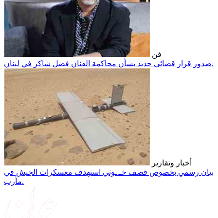
فن
صدور قرار قضائي جديد بشأن محاكمة الفنان فضل شاكر في لبنان.
أخبار وتقارير
بيان رسمي بخصوص قصف حـ.ـوثي استهدف معسكرات الجيش في
مأرب.