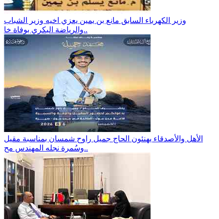
وزير الكهرباء السابق مانع بن يمين يعزي اخيه وزير الشباب
والرياضة البكري بوفاة خا..
الأهل والأصدقاء يهنئون الحاج جميل راوح شمسان بمناسبة مقيل
وسُمرة نجله المهندس مح..