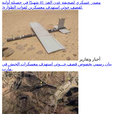
مصدر عسكري لصحيفة عدن الغد: 41 شهيدًا في حصيلة أولية
لقصف حوثي استهدف معسكرين لقوات الطوارئ.
أخبار وتقارير
بيان رسمي بخصوص قصف حـ.ـوثي استهدف معسكرات الجيش في
مأرب.