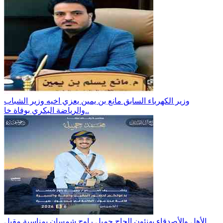
وزير الكهرباء السابق مانع بن يمين يعزي اخيه وزير الشباب
والرياضة البكري بوفاة خا..
الأهل والأصدقاء يهنئون الحاج جميل راوح شمسان بمناسبة مقيل