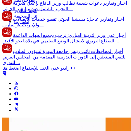
انفوجرافيك
أخبار وتقارير
دعوات شعبية تطالب وزير الدفاع بإعلان معركة
التحرير الشامل ضد ميليشيا الحوثي ...
هيئة التحرير
عن الصحيفة
أخبار وتقارير
عاجل: ميليشيا الحوثي تقطع خدمات الاتصالات
إتصل بنا
والإنترنت عن مأرب ...
أخبار عدن
وزير التربية العبادي: نرحب بجميع الجهات الداعمة
للقطاع التربوي لانتشال الوضع التعليمي في بلادنا نحو الأفض ...
أخبار المحافظات
نائب رئيس جامعة المهرة لشؤون الطلاب
يلتقي المبتعثين إلى الدورات التدريبية المقدمة من المجلس العربي
للتدري ...
راديو عدن الغد.. للإستماع اضغط هنا