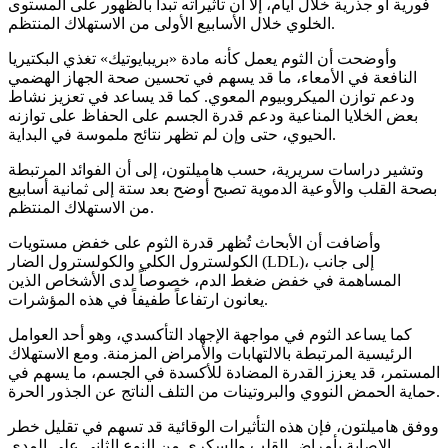
فورية أو جذرية خلال أيام، إلا أن تأثيراته تبدأ بالظهور على المستوى
الخلوي خلال الأسابيع الأولى من الاستهلاك المنتظم.
وأوضحت أن الثوم يعمل كأنه مادة «بريبايوتيك» تغذي البكتيريا
النافعة في الأمعاء، ما قد يسهم في تحسين صحة الجهاز الهضمي
ودعم توازن الميكروبيوم المعوي. كما قد يساعد في تعزيز نشاط
بعض الخلايا المناعية ودعم قدرة الجسم على الحفاظ على توازنه
الحيوي، حتى وإن لم تظهر نتائج ملموسة في البداية.
وتشير دراسات سريرية، حسب هاميلتون، إلى أن الفوائد المرتبطة
بصحة القلب والأوعية الدموية تصبح أوضح بعد ستة إلى ثمانية أسابيع
من الاستهلاك المنتظم.
وأضافت أن الأبحاث تُظهر قدرة الثوم على خفض مستويات
الكولسترول الكلي والكولسترول الضار (LDL)، إلى جانب
المساهمة في خفض ضغط الدم، خصوصاً لدى الأشخاص الذين
يعانون ارتفاعاً طفيفاً في هذه المؤشرات.
كما يساعد الثوم في مواجهة الإجهاد التأكسدي، وهو أحد العوامل
الرئيسية المرتبطة بالالتهابات والأمراض المزمنة. ومع الاستهلاك
المستمر، قد يعزز القدرة المضادة للأكسدة في الجسم، ما يسهم في
حماية الحمض النووي والبروتينات من التلف الناتج عن الجذور الحرة.
ووفق هاميلتون، فإن هذه التأثيرات الوقائية قد تسهم في تقليل خطر
الإصابة بأمراض القلب والسكري من النوع الثاني على المدى