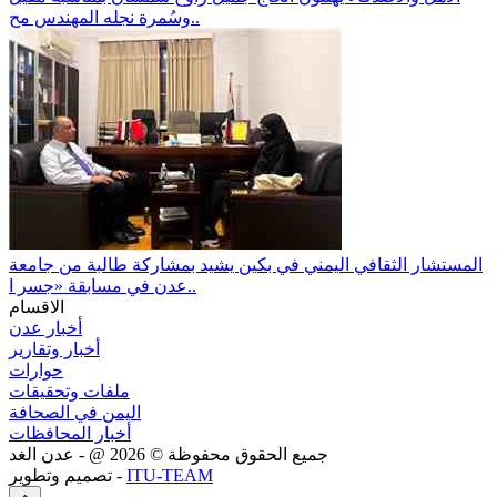
وسُمرة نجله المهندس مح..
المستشار الثقافي اليمني في بكين يشيد بمشاركة طالبة من جامعة
عدن في مسابقة «جسر ا..
الاقسام
أخبار عدن
أخبار وتقارير
حوارات
ملفات وتحقيقات
اليمن في الصحافة
أخبار المحافظات
جميع الحقوق محفوظة ©
2026
@ - عدن الغد
ITU-TEAM
تصميم وتطوير -