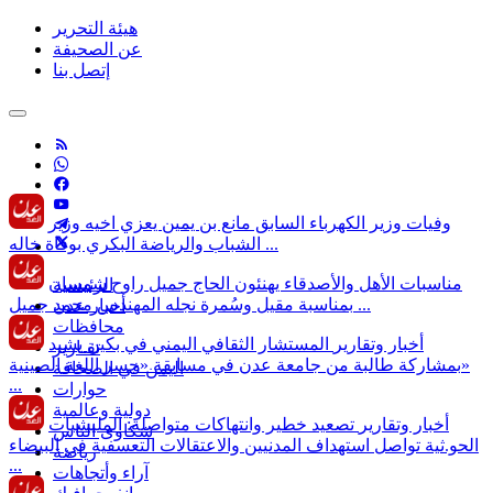
هيئة التحرير
عن الصحيفة
إتصل بنا
وفيات
وزير الكهرباء السابق مانع بن يمين يعزي اخيه وزير
الشباب والرياضة البكري بوفاة خاله ...
مناسبات
الأهل والأصدقاء يهنئون الحاج جميل راوح شمسان
الرئيسية
بمناسبة مقيل وسُمرة نجله المهندس محمد جميل ...
أخبار عدن
محافظات
أخبار وتقارير
المستشار الثقافي اليمني في بكين يشيد
تقـارير
بمشاركة طالبة من جامعة عدن في مسابقة «جسر اللغة الصينية»
اليمن في الصحافة
...
حوارات
دولية وعالمية
أخبار وتقارير
تصعيد خطير وانتهاكات متواصلة: المليشيات
شكاوى الناس
الحو.ثية تواصل استهداف المدنيين والاعتقالات التعسفية في البيضاء
رياضة
...
آراء وأتجاهات