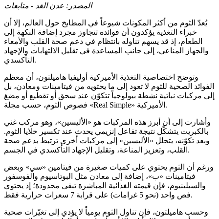
المصدر:
عدن الغد - متابعات
يُعدّ الثوم من أكثر المكونات شيوعاً في المطابخ حول العالم، إلا أن
خبراء التغذية يؤكدون أن فوائده تتجاوز مجرد إضافة النكهة إلى
الطعام، إذ قد يسهم تناوله بانتظام في دعم صحة القلب والأمعاء
والجهاز المناعي، إلى جانب المساعدة في تقليل الالتهابات والإجهاد
التأكسدي.
وتوضح اختصاصية التغذية الأميركية أوليفيا هاميلتون، أن معظم
الفوائد الصحية للثوم لا تعود إلى ما يحتويه من فيتامينات ومعادن، بل
إلى مركبات نباتية نشطة بيولوجياً تتكوّن عند سحق أو تقطيع أو مضغ
فصوص الثوم، حسب مجلة «Real Simple» الأميركية.
وأشارت إلى أن أبرز هذه المركبات هو «الأليسين»، وهو مركب غني
بالكبريت يتشكّل نتيجة تفاعل إنزيمي يحدث عند تكسير خلايا الثوم.
وبعد تكوّنه، يتحلل «الأليسين» إلى مركبات أخرى ترتبط بدعم صحة
القلب، وتعزيز المناعة، وتقليل الإجهاد التأكسدي في الجسم.
ورغم أن الثوم يحتوي على كميات صغيرة من فيتامين «سي» وبعض
فيتامينات «ب»، إضافة إلى معادن مثل البوتاسيوم والفوسفور
والسيلينيوم، فإن قيمته الغذائية المباشرة تبقى محدودة؛ إذ يحتوي
فص واحد (نحو 5 غرامات) على قرابة 7 سعرات حرارية فقط.
وحسب هاميلتون، فإن تناول الثوم يومياً لا يؤدي إلى تغيّرات صحية