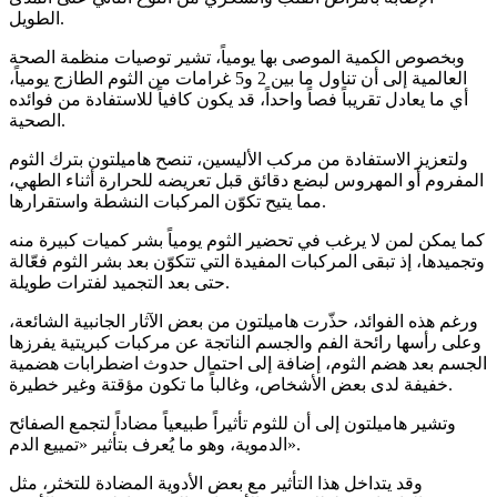
الطويل.
وبخصوص الكمية الموصى بها يومياً، تشير توصيات منظمة الصحة
العالمية إلى أن تناول ما بين 2 و5 غرامات من الثوم الطازج يومياً،
أي ما يعادل تقريباً فصاً واحداً، قد يكون كافياً للاستفادة من فوائده
الصحية.
ولتعزيز الاستفادة من مركب الأليسين، تنصح هاميلتون بترك الثوم
المفروم أو المهروس لبضع دقائق قبل تعريضه للحرارة أثناء الطهي،
مما يتيح تكوّن المركبات النشطة واستقرارها.
كما يمكن لمن لا يرغب في تحضير الثوم يومياً بشر كميات كبيرة منه
وتجميدها، إذ تبقى المركبات المفيدة التي تتكوّن بعد بشر الثوم فعّالة
حتى بعد التجميد لفترات طويلة.
ورغم هذه الفوائد، حذّرت هاميلتون من بعض الآثار الجانبية الشائعة،
وعلى رأسها رائحة الفم والجسم الناتجة عن مركبات كبريتية يفرزها
الجسم بعد هضم الثوم، إضافة إلى احتمال حدوث اضطرابات هضمية
خفيفة لدى بعض الأشخاص، وغالباً ما تكون مؤقتة وغير خطيرة.
وتشير هاميلتون إلى أن للثوم تأثيراً طبيعياً مضاداً لتجمع الصفائح
الدموية، وهو ما يُعرف بتأثير «تمييع الدم».
وقد يتداخل هذا التأثير مع بعض الأدوية المضادة للتخثر، مثل