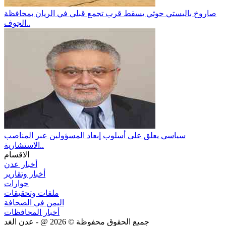
صاروخ باليستي حوثي يسقط قرب تجمع قبلي في الريان بمحافظة
الجوف..
سياسي يعلق على أسلوب إبعاد المسؤولين عبر المناصب
الاستشارية..
الاقسام
أخبار عدن
أخبار وتقارير
حوارات
ملفات وتحقيقات
اليمن في الصحافة
أخبار المحافظات
جميع الحقوق محفوظة ©
2026
@ - عدن الغد