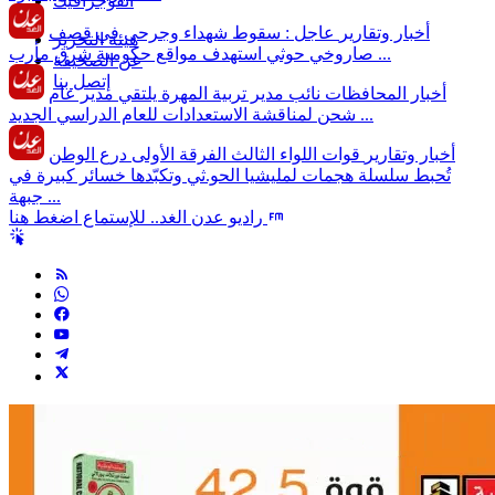
انفوجرافيك
أخبار وتقارير
عاجل : سقوط شهداء وجرحى في قصف
هيئة التحرير
صاروخي حوثي استهدف مواقع حكومية شرق مأرب ...
عن الصحيفة
إتصل بنا
أخبار المحافظات
نائب مدير تربية المهرة يلتقي مدير عام
شحن لمناقشة الاستعدادات للعام الدراسي الجديد ...
أخبار وتقارير
قوات اللواء الثالث الفرقة الأولى درع الوطن
تُحبط سلسلة هجمات لمليشيا الحو.ثي وتكبّدها خسائر كبيرة في
جبهة ...
راديو عدن الغد.. للإستماع اضغط هنا