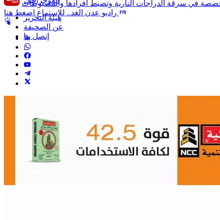
انفوجرافيك
راديو عدن الغد.. للإستماع اضغط هنا
هيئة التحرير
عن الصحيفة
إتصل بنا