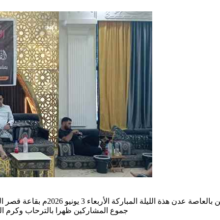
في ليلة من أجمل واغلى ليالي العمر ب
جموع المشاركين ظهرا بالترحاب وكرم ال