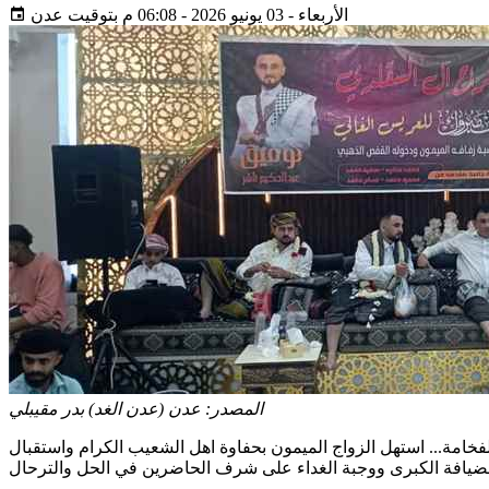
الأربعاء - 03 يونيو 2026 - 06:08 م بتوقيت عدن
المصدر:
عدن (عدن الغد) بدر مقيبلي
حضور الاهل والاصدقاء والمحبين بالعاصة عدن هذة الليلة المباركة الأربعاء 3 يونيو 2026م بقاعة قصر الفخامة... استهل الزواج الميمون بحفاوة اهل الشعيب الكرام واستقبال
ضيافة الكبرى ووجبة الغداء على شرف الحاضرين في الحل والترحال