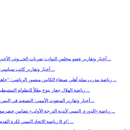
عضو مجلس النواب: ضربات الحـ.ـوثي الأخيرة ليست إلا «رفسة المذبوح».. والاتجاه نحو الحسم أصبح ضرورة ...
أخبار وتقارير
كاتب سياسي يطرح «وصفة انتصار اليمن»: قيادة واحدة وحكومة بلا محاصصة ...
أخبار وتقارير
مدرب سلة أهلي صنعاء الكابتن منصور الرياشي: "جاهزون للمنافسة بطموح أهلاوي كبير ورغم التحديات ثقتنا بالشباب ...
رياضة
الهلال جعار يتوج بطلاً للبطولة التنشيطية للفرق الشعبية في دلتا أبين بركلات الترجيح على اتحاد سواحل ...
رياضة
المبعوث الأممي: التصعيد في اليمن قد يشعل مواجهة إقليمية وعواقبها ستكون مدمرة على اليمنيين ...
أخبار وتقارير
«الدوري اليمني لأندية الدرجة الأولى» تضامن حضرموت يعبر شباب البيضاء.. السد يكسب اتحاد حضرموت.. اتحاد إب ا ...
رياضة
الاتحاد اليمني لكرة القدم يحصل على عضوية اتفاقية تدريب المدربين الآسيوية للمستويين B وC ...
رياضة