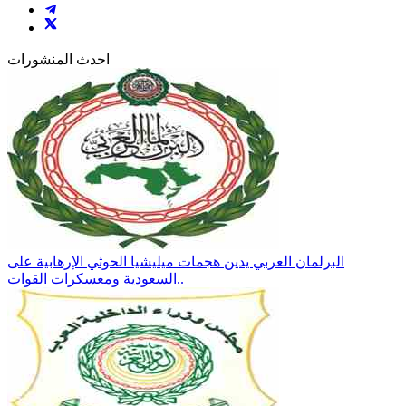
احدث المنشورات
البرلمان العربي يدين هجمات ميليشيا الحوثي الإرهابية على
السعودية ومعسكرات القوات..