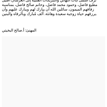
نزف أسمى آيات التهاني والتبريكات القلبية إلى العرسان أصيل
مطيع فاضل، وحمود محمد فاضل، وحاتم صالح فاضل، بمناسبة
زفافهم الميمون، سائلين الله أن يبارك لهم ويبارك عليهم وأن
يرزقهم حياة زوجية سعيدة وهانئة. ألف مُبارك وبالرفاه والبنين.
المهنئ: أ.صالح البخيتي