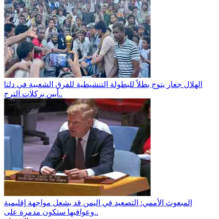
الهلال جعار يتوج بطلاً للبطولة التنشيطية للفرق الشعبية في دلتا
أبين بركلات الترج..
المبعوث الأممي: التصعيد في اليمن قد يشعل مواجهة إقليمية
وعواقبها ستكون مدمرة على..