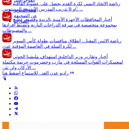
انفوجرافيك
رياضة
الاتحاد اليمني لكرة القدم يحصل على عضوية اتفاقية
تدريب المدربين الآسيوية للمستويين B وC ...
هيئة التحرير
عن الصحيفة
أخبار المحافظات
الأجهزة الأمنية بالريدة وقصيعر تطيح
إتصل بنا
بمجموعة متخصصة في سرقة الدراجات النارية وتضبط أفرادها
والمضبوطات ...
رياضة
الاثنين المقبل.. إنطلاق منافسات بطولة كأس السوبر
لكرة السلة في العاصمة المؤقتة عدن ...
أخبار وتقارير
وزير الداخلية: استهداف مليشيا الحوثي
لمعسكرات القوات المسلحة في مأرب وحضرموت جريمة مكتملة
الأركان ولن تثن ...
راديو عدن الغد.. للإستماع اضغط هنا