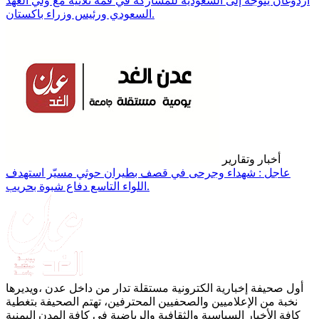
أردوغان يتوجه إلى السعودية للمشاركة في قمة ثلاثية مع ولي العهد
السعودي ورئيس وزراء باكستان.
أخبار وتقارير
عاجل : شهداء وجرحى في قصف بطيران حوثي مسيّر استهدف
اللواء التاسع دفاع شبوة بحريب.
أول صحيفة إخبارية الكترونية مستقلة تدار من داخل عدن ،ويديرها
نخبة من الإعلاميين والصحفيين المحترفين، تهتم الصحيفة بتغطية
كافة الأخبار السياسية والثقافية والرياضية في كافة المدن اليمنية