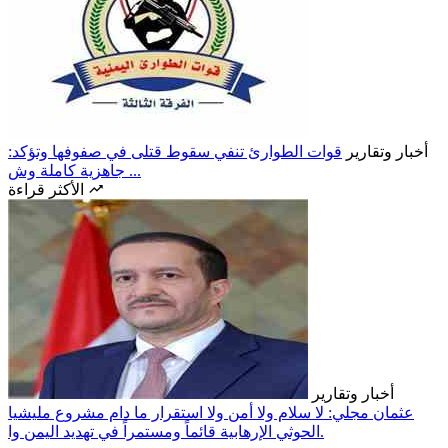
أخبار وتقارير
قوات الطوارئ تنفي سقوط قتلى في صفوفها وتؤكد:
جاهزية كاملة وش ...
الأكثر قراءة
أخبار وتقارير
عثمان مجلي: لا سلام ولا أمن ولا استقرار ما دام مشروع مليشيا
الحوثي الإرهابية قائماً ومستمراً في تهديد اليمن وا.