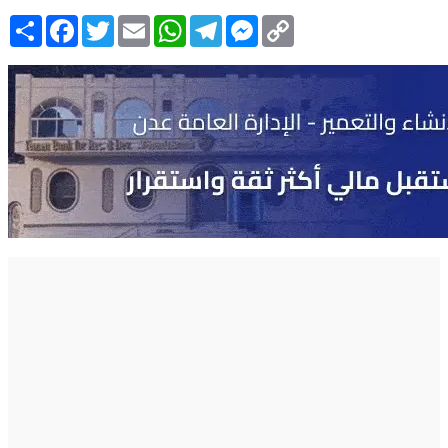
Copy
Messenger
Telegram
WhatsApp
Email
Twitter
Facebook
انشر
Link