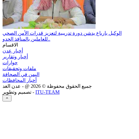
الوكيل بارباع يدشن دورة تدريبية لتعزيز قدرات الأمن الصحي
للعاملين بالمنافذ الحدو..
الاقسام
أخبار عدن
أخبار وتقارير
حوارات
ملفات وتحقيقات
اليمن في الصحافة
أخبار المحافظات
جميع الحقوق محفوظة ©
2026
@ - عدن الغد
ITU-TEAM
تصميم وتطوير -