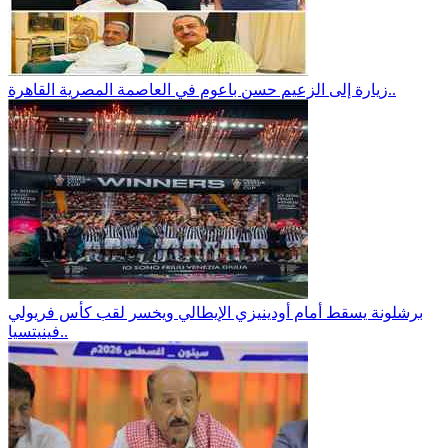
زيارة إلى الزعيم حسن باعوم في العاصمة المصرية القاهرة..
برشلونة يسقط أمام أودينيزي الإيطالي ويخسر لقب كأس فريولي
فينيتسيا..