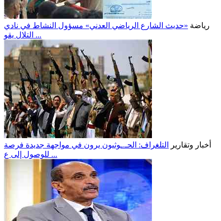
رياضة
«حديث الشارع الرياضي العدني» مسؤول النشاط في نادي
التلال يقو ...
أخبار وتقارير
التلغراف: الحـ.ـوثيون يرون في مواجهة جديدة فرصة
للوصول إلى ع ...