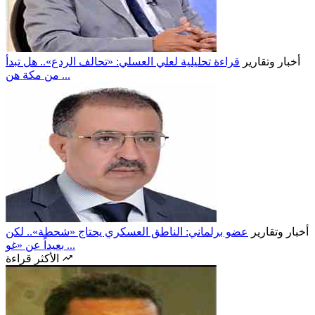
أخبار وتقارير
قراءة تحليلية لعلي العسلي: «تحالف الردع».. هل تبدأ
من مكة هن ...
أخبار وتقارير
عضو برلماني: الناطق العسكري يحتاج «شحطة».. لكن
بعيداً عن «غو ...
الأكثر قراءة