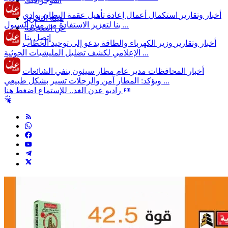
انفوجرافيك
أخبار وتقارير
استكمال أعمال إعادة تأهيل عقمة البطان بوادي
هيئة التحرير
بنا لتعزيز الاستفادة من مياه السيول ...
عن الصحيفة
إتصل بنا
أخبار وتقارير
وزير الكهرباء والطاقة يدعو إلى توحيد الخطاب
الإعلامي لكشف تضليل المليشيات الحوثية ...
أخبار المحافظات
مدير عام مطار سيئون ينفي الشائعات
ويؤكد: المطار آمن والرحلات تسير بشكل طبيعي ...
راديو عدن الغد.. للإستماع اضغط هنا