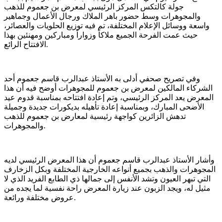
جولة كالتكس المركز الرئيسي لمعرض بن جعموم للذهب
والمجوهرات وسط حضور باهر الملاك ورجال الأعمال وجماهير
واسعة ووسائل الإعلام المختلفة، تم فيه توزيع الحلويات والعصائر،
حيث عمت الفرحة الجميع ملاكاً وزواراً ومباركين ومهنئين بهذا
الافتتاح الرائع.
وفي تصريح صحفي أدلى به الأستاذ عبدالرب قاسم جعموم أحد
الشركاء المالكين لمعرض بن جعموم للمجوهرات أوضح فيه أن هذا
المعرض يعد المركز الرئيسي، وتم إعادة افتتاحه بمناسبة قدوم عيد
الأضحى المبارك، وبمناسبة إعادة تأهيله بديكورات جديدة وجميلة
تدهش الزائرين كواجهة رئيسية لمعارض بن جعموم للذهب
والمجوهرات.
وأشار الأستاذ عبدالرب قاسم جعموم أن هذا المعرض الرئيسي لديه
المجوهرات والذهب بجميع أنواعه الخارجية المختلفة وبكل الزخارف
التي تبهر العيون وتشد الأنفس إلى جمالها ذي الطابع الفريد الذي لا
مثيل له، ويجد الزبون عند زيارة المعرض راحة نفسية لما يجده من
عروض مختلفة ورائعة.