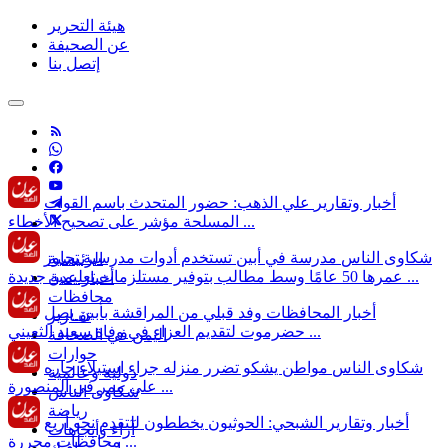
هيئة التحرير
عن الصحيفة
إتصل بنا
أخبار وتقارير
علي الذهب: حضور المتحدث باسم القوات
المسلحة مؤشر على تصحيح الأخطاء ...
شكاوى الناس
مدرسة في أبين تستخدم أدوات مدرسية تجاوز
الرئيسية
عمرها 50 عامًا وسط مطالب بتوفير مستلزمات تعليمية جديدة ...
أخبار عدن
محافظات
أخبار المحافظات
وفد قبلي من المراقشة بأبين يصل
تقـارير
حضرموت لتقديم العزاء في وفاة سعيد الثعيني ...
اليمن في الصحافة
حوارات
شكاوى الناس
مواطن يشكو تضرر منزله جراء استيلاء جاره
دولية وعالمية
على ممر في المنصورة ...
شكاوى الناس
رياضة
أخبار وتقارير
الشبحي: الحوثيون يخططون للتقدم نحو أربع
آراء وأتجاهات
محافظات محررة ...