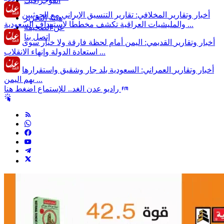
انفوجرافيك
أخبار وتقارير
المخلافي: تقارير التنسيق الإيراني مع الحوثيين
هيئة التحرير
والمليشيات العراقية تكشف مخططًا لاستهداف السعودية ...
عن الصحيفة
إتصل بنا
أخبار وتقارير
القديمي: اليمن أمام لحظة فارقة ولا خيار سوى
استعادة الدولة وإنهاء الانقلاب ...
أخبار وتقارير
العمراني: السعودية بلد جار وشقيق واستقرارها
يهم اليمن ...
راديو عدن الغد.. للإستماع اضغط هنا