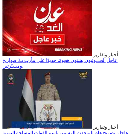
أخبار وتقارير
عاجل|الحـ.ـوثيون يشنون هجومًا جديدًا على مأرب بـ3 صواريخ
ومسيّرتين.
أخبار وتقارير
عاجل: تصريح هام للمتحدث الرسمي بإسم القوات المسلحة اليمنية.