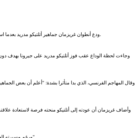
ودع أنطوان غريزمان جماهير أتلتيكو مدريد بعدما استغل ظهوره على ملعب "ميتروبوليتانو" ليقدم اعتذارا عن رحيله السابق إلى برشلونة، مؤكدا أن قراره عام 2019 كان أحد أكبر أخطائه المهنية.
وجاءت لحظة الوداع عقب فوز أتلتيكو مدريد على جيرونا بهدف دون
وقال المهاجم الفرنسي، الذي بدا متأثرا بشدة: "أعلم أن بعض الجماهي
وأضاف غريزمان أن عودته إلى أتلتيكو منحته فرصة لاستعادة علاقته 
ورغم مسيرته الحافلة بالألقاب، شدد الهداف التاريخي لأتلتيكو مدريد على أن ارتباطه بالجماهير سيبقى الأهم في حياته، قائلا: "سأحمل هذا الحب معي إلى الأبد".