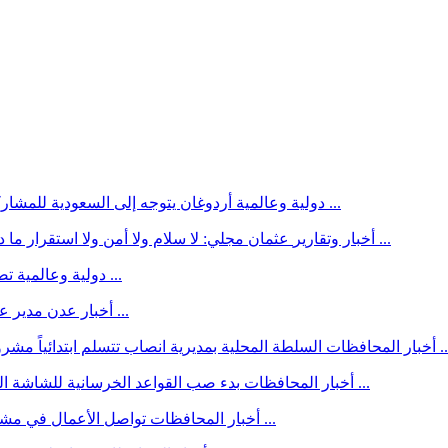
أردوغان يتوجه إلى السعودية للمشاركة في قمة ثلاثية مع ولي العهد السعودي ورئيس وزراء باكستان ...
دولية وعالمية
عثمان مجلي: لا سلام ولا أمن ولا استقرار ما دام مشروع مليشيا الحوثي الإرهابية قائماً ومستمراً في تهديد الي ...
أخبار وتقارير
تصاعد حصيلة الضحايا بعد انفـ ـجار حافلة في جرمانا بريف دمشق ...
دولية وعالمية
مدير عام البريقة يشدد على إزالة المخلفات من مجرى السيل بالحسوة ...
أخبار عدن
 تتسلم ابتدائياً مشروع بناء ثلاثة فصول دراسية بمدرسة بنات صوح بن حمد بمنطقة ا ...
أخبار المحافظات
بدء صب القواعد الخرسانية للشاشة العملاقة بإستاد سيئون الأولمبي بدعم من مؤسسة الناصر للتنمية ...
أخبار المحافظات
تواصل الأعمال في مشروع توسعة وتأهيل الشارع الرئيسي بمدينة عزان بمديرية ميفعة ...
أخبار المحافظات