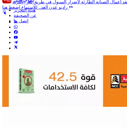
انفوجرافيك
راديو عدن الغد.. للإستماع اضغط هنا
هيئة التحرير
عن الصحيفة
إتصل بنا