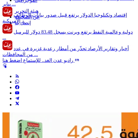
انفوجرافيك
يناير ...
هيئة التحرير
إقتصاد وتكنلوجيا
الدولار يرتفع قبيل صدور بيانات الوظائف
عن الصحيفة
الأمريكية ...
إتصل بنا
دولية وعالمية
النفط يرتفع وبرنت يسجل 83.48 دولار للبرميل
...
أخبار وتقارير
الأرصاد تحذّر من أمطار رعدية غزيرة في عدد
من المحافظات ...
راديو عدن الغد.. للإستماع اضغط هنا