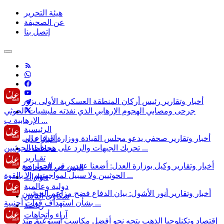
هيئة التحرير
عن الصحيفة
إتصل بنا
أخبار وتقارير
رئيس أركان المنطقة العسكرية الأولى يزور
جرحى ومصابي الهجوم الإرهابي الذي نفذته مليشيات الحوثي
الإرهابية ب ...
الرئيسية
أخبار وتقارير
صحفي يدعو مجلس القيادة ووزارة الدفاع إلى
أخبار عدن
تحريك الجبهات والرد على هجمات الحوثيين ...
محافظات
تقـارير
أخبار وتقارير
وكيل بوزارة العدل: أضعنا عقدين في الحوار مع
اليمن في الصحافة
الحوثيين ولا سبيل لمواجهتهم إلا بالقوة ...
حوارات
دولية وعالمية
أخبار وتقارير
أنور الأشول: بيان الدفاع فضح مزاعم الحوثيين
شكاوى الناس
بشأن استهداف قوات أجنبية ...
رياضة
آراء وأتجاهات
إقتصاد وتكنلوجيا
الذهب يتجه نحو أفضل مكاسب أسبوعية منذ