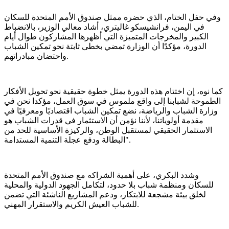
وفي حفل الختام، الذي حضره ممثل صندوق الأمم المتحدة للسكان
في اليمن، فرانشيسكو غاليتري، أشاد معالي الوزير، بالانضباط
الكبير والمخرجات المتميزة التي أظهرها المشاركون طوال أيام
الدورة، مؤكدًا أن الوزارة تمضي بخطى ثابتة نحو تمكين الشباب
واحتضان مبادراتهم.
كما نوه، إن اختتام هذه الدورة يمثل خطوة حقيقية نحو تحويل الأفكار
الطموحة لشبابنا إلى واقع ملموس في سوق العمل، مؤكدا نحن في
وزارة الشباب والرياضة، نضع تمكين الشباب اقتصاديًا ومعرفيًا في
مقدمة أولوياتنا، لأننا نؤمن أن الاستثمار في قدرات الشباب هو
الاستثمار الحقيقي لمستقبل الوطن، والركيزة الأساسية للحد من
البطالة ودفع عجلة التنمية المستدامة".
وشدد البكري، على أهمية الشراكه مع صندوق الأمم المتحدة
للسكان ومنظمة شباب بلا حدود، لتكامل الجهود الدولية والمحلية
لخلق بيئة مشجعة للابتكار، ودعم المشاريع الناشئة التي تضمن
للشباب العيش الكريم والاستقرار المهني.