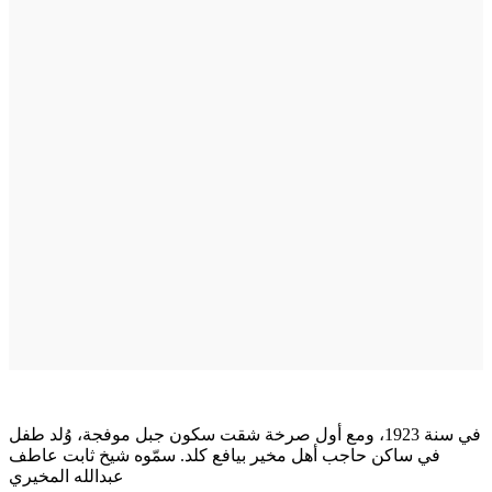
في سنة 1923، ومع أول صرخة شقت سكون جبل موفجة، وُلد طفل
في ساكن حاجب أهل مخير بيافع كلد. سمّوه شيخ ثابت عاطف
عبدالله المخيري