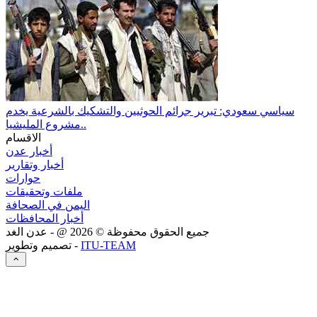
سياسي سعودي: تبرير جرائم الحوثيين والتشكيك بالشرعية يخدم
مشروع المليشيا..
الاقسام
أخبار عدن
أخبار وتقارير
حوارات
ملفات وتحقيقات
اليمن في الصحافة
أخبار المحافظات
جميع الحقوق محفوظة ©
2026
@ - عدن الغد
ITU-TEAM
تصميم وتطوير -