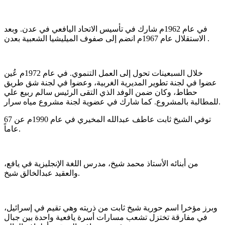
في عام 1962م شارك في تأسيس الاتحاد اليافعي في عدن. وبعد
الاستقلال عام 1967م انضم إلى صفوف الميليشيا الشعبية بعدن .
خلال السبعينات تحول إلى العمل التنموي. في عام 1972م عُين
عضوا في لجنة تطوير المديرية الغربية، وعضوا في لجنة شق طريق
حطاط، وكان ضمن الوفد الذي التقى الرئيس سالم ربيع علي
للمطالبة بالمشروع. كما شارك في عضوية لجنة مشروع مياه سرار.
توفي الشيخ ثابت عاطف عبدالله المخيري في عام 1990م عن 67
عاماً.
من أبنائه الأستاذ محمد شيخ، مدرس اللغة الإنجليزية في يافع،
والعقيد عبدالخالق شيخ.
وبرز مؤخرا اسم حورية شيخ ثابت من ذريته وهي تقيم في إسرائيل،
في مفارقة تختزل تشعب مسارات أسرة يافعية واحدة بين جبال