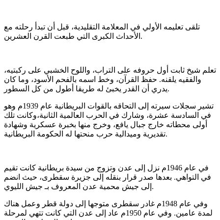
تلقى تعليمه الأولي في المعلامة التقليدية، قبل أن تبدأ رحلته مع
الأحداث الكبرى التي طبعت القرن العشرين.
تعلم شيخ ثابت أول حروفه على التراب، واللوح الخشبي على ركبتيه،
والفقيه يلقنه. حفظ القرآن، وخط اسمه بالفحم الأسود، وما كان
يدري أن القدر يخبئ له طريقا أطول من كل السطور.
تشير سجلات سيرته إلى التحاقه بالقوات البريطانية عام 1939م وهو
في السادسة عشرة، وشارك في الحرب العالمية الثانية،وكانت تلك
أولى محطاته خارج جبال يافع، وخرج منها بخبرة عسكرية وشهادة
تقديرية وميدالية حرب منحتها له الحكومة البريطانية.
في عام 1946م نزل إلى عدن وتزوج من سيدة بريطانية كانت تقيم
في التواهي. بعدها صدر قرار بنقله إلى جزيرة سقطرى، حيث انضم
إلى جيش محمية عدن المعروف بـ جيش الليوي.
وفي عام 1948م غادر سقطرى متوجها إلى دولة قطر وعمل هناك
لمدة عامين. وفي عام 1950م عاد إلى عدن التي كانت تتهي لمرحلة