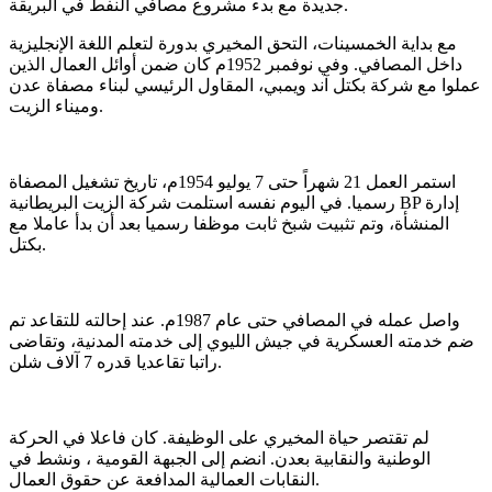
جديدة مع بدء مشروع مصافي النفط في البريقة.
مع بداية الخمسينات، التحق المخيري بدورة لتعلم اللغة الإنجليزية
داخل المصافي. وفي نوفمبر 1952م كان ضمن أوائل العمال الذين
عملوا مع شركة بكتل آند ويمبي، المقاول الرئيسي لبناء مصفاة عدن
وميناء الزيت.
استمر العمل 21 شهراً حتى 7 يوليو 1954م، تاريخ تشغيل المصفاة
رسميا. في اليوم نفسه استلمت شركة الزيت البريطانية BP إدارة
المنشأة، وتم تثبيت شبخ ثابت موظفا رسميا بعد أن بدأ عاملا مع
بكتل.
واصل عمله في المصافي حتى عام 1987م. عند إحالته للتقاعد تم
ضم خدمته العسكرية في جيش الليوي إلى خدمته المدنية، وتقاضى
راتبا تقاعديا قدره 7 آلاف شلن.
لم تقتصر حياة المخيري على الوظيفة. كان فاعلا في الحركة
الوطنية والنقابية بعدن. انضم إلى الجبهة القومية ، ونشط في
النقابات العمالية المدافعة عن حقوق العمال.