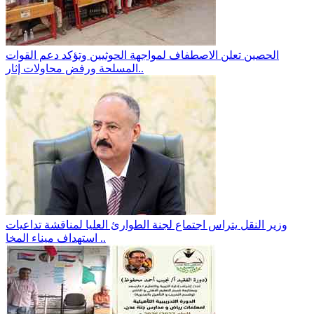
الحصين تعلن الاصطفاف لمواجهة الحوثيين وتؤكد دعم القوات
المسلحة ورفض محاولات إثار..
وزير النقل يتراس اجتماع لجنة الطوارئ العليا لمناقشة تداعيات
استهداف ميناء المخا ..