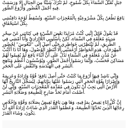
جَبَلٍ تُقَبِّلُ السَّمَاءَ بِكُلِّ شُمُوخٍ، لَمْ تَتْرُكْ شَيْئًا مِنَ الْجِبَالِ إِلَّا وَرَسَمَتْ
فِيهِ أَجْمَلَ الْقُصُورِ وَأَرْوَعَ الصُّوَرِ.
يَافِعُ تَطْعَنُ بِكُلِّ مَشْرُوعِيَّةٍ بِالْمُعْجِزَاتِ السَّبْعِ، وَتُسْقِطُ لَوْحَةَ دَافِنْشِي
بِكُلِّ اسْتِحْقَاقٍ.
قَدْ يَقُولُ قَائِلٌ إِنَّنِي كُنْتُ مُزَايِدًا بَعْضَ الشَّيْءِ فِي كِتَابَتِي عَنْ سِحْرِ
مَدِينَةٍ مُعَلَّقَةٍ فِي السَّمَاءِ، لَكِنْ بِأُسْلُوبِي اللَّاإِرَادِيِّ وَأَنَا أَمْشِي فِي
الطَّرِيقِ، لَمْ تَنْتَظِرْنِي خَوَاطِرِي حَتَّى أَصِلَ إِلَى "لَبْعُوسَ" لِحُضُورِ
الْمِهْرَجَانِ. هَذِهِ الْخَوَاطِرُ أَرْغَمَتْنِي أَلَّا أَنْتَظِرَ الْوُصُولَ، وَهَا أَنَا ذَا أَكْتُبُ
عَنْ مُدُنٍ مُعَلَّقَةٍ فِي السَّمَاءِ تَدُلُّ عَلَى أَنَّ أَبْنَاءَ يَافِعَ لَمْ يُقِيمُوا لَهُمْ
مَسَاكِنَ فَحَسْبُ، وَإِنَّمَا رَسَمُوا أَجْمَلَ الصُّوَرِ، وَيُؤَسِّسُونَ أَعْظَمَ مَنَاهِجِ
الْبَشَرِ فِي الْهَنْدَسَةِ وَالنَّقْشِ عَلَى الْحَجَرِ.
وَإِنِّي نَاشِدٌ فِيهَا أَرْوَعَ مَا كَتَبْتُ حَتَّى أَصِلَ يَافِعَ؛ قُوَّةً وَإِرَادَةً وَعَزِيمَةً
وَإِصْرَارًا بِقُوَّةِ الْحَجَرِ الَّتِي رَسَمُوا عَلَيْهَا بِنَايَاتِهِمْ، لِيُسَجِّلَ التَّارِيخُ أَنَّهَا
الْأَرْضُ الَّتِي يَجِبُ أَنْ تَكُونَ فِي مُقَدِّمَةِ الْمُعْجِزَاتِ السَّبْعِ، وَإِنِّي لَنْ
أَصْمُتَ أَمَامَ تَحَدٍّ صَارِخٍ لِلطَّبِيعَةِ وَصَلَابَةِ الْبَشَرِ.
إِنَّ كُلَّ إِنَاءٍ يَفِيضُ بِمَا فِيهِ، وَهَا هِيَ يَافِعُ تَفِيضُ بِصَلَابَةِ وَقُوَّةِ وَإِخْلَاصِ
رِجَالِهَا الَّذِينَ تَحَدَّوُا الطَّبِيعَةَ، وَعَظَّمُوا الْقَدَرَ الَّذِي شَاءَتْ إِرَادَةُ اللهِ أَنْ
يَكُونَ، وَشَاءَ الْقَدَرُ.