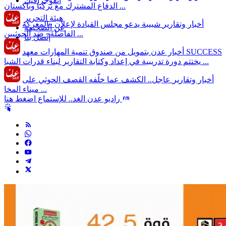
انفوجرافيك
الدفاع المشترك مع تركيا وباكستان ...
هيئة التحرير
أخبار وتقارير
شبيبة يدعو مجلس القيادة لإعلان «المعركة
عن الصحيفة
الفاصلة» ضد الحوثيين ...
إتصل بنا
أخبار عدن
بتمويل من صندوق تنمية المهارات معهد SUCCESS
يختتم دورة تدريبية في إعداد وكتابة التقارير لبناء قدرات الشبا ...
أخبار وتقارير
عاجل.. الكشف عما خلّفه القصف الحوثي على
ميناء المخا ...
راديو عدن الغد.. للإستماع اضغط هنا