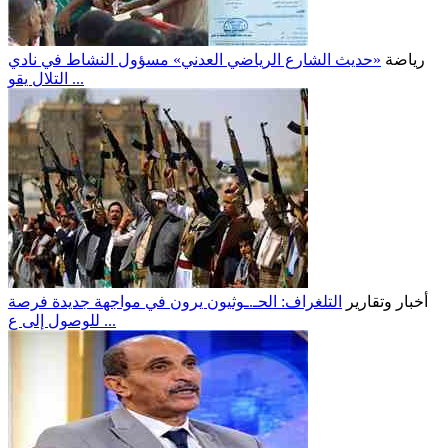
رياضة
«حديث الشارع الرياضي العدني» مسؤول النشاط في نادي
التلال يقو ...
أخبار وتقارير
التلغراف: الحـ.ـوثيون يرون في مواجهة جديدة فرصة
للوصول إلى ع ...