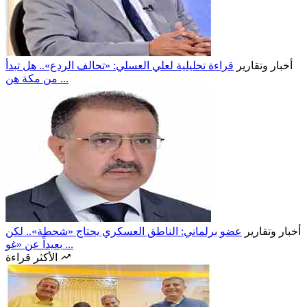
أخبار وتقارير
قراءة تحليلية لعلي العسلي: «تحالف الردع».. هل تبدأ
من مكة هن ...
أخبار وتقارير
عضو برلماني: الناطق العسكري يحتاج «شحطة».. لكن
بعيداً عن «غو ...
الأكثر قراءة