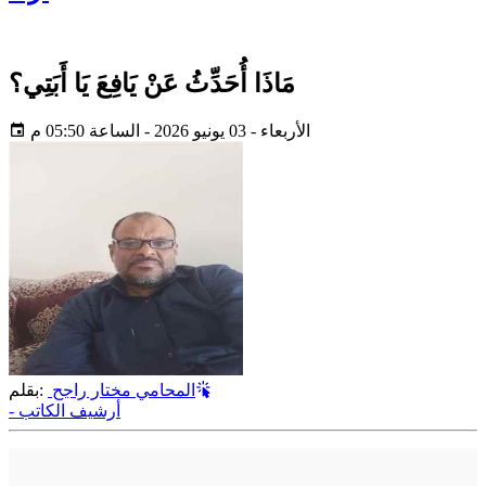
مَاذَا أُحَدِّثُ عَنْ يَافِعَ يَا أَبَتِي؟
الأربعاء - 03 يونيو 2026 - الساعة 05:50 م
المحامي مختار راجح
بقلم:
- أرشيف الكاتب