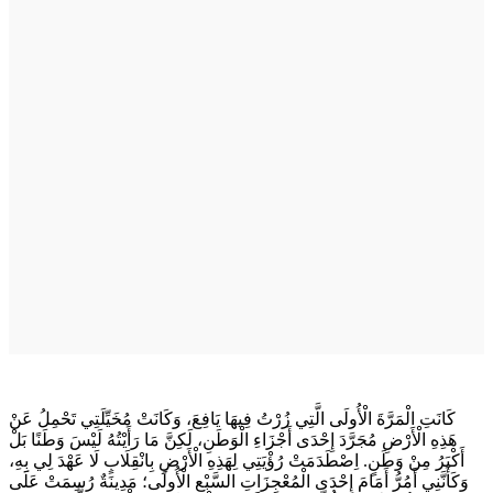
كَانَتِ الْمَرَّةَ الْأُولَى الَّتِي زُرْتُ فِيهَا يَافِعَ، وَكَانَتْ مُخَيِّلَتِي تَحْمِلُ عَنْ
هَذِهِ الْأَرْضِ مُجَرَّدَ إِحْدَى أَجْزَاءِ الْوَطَنِ، لَكِنَّ مَا رَأَيْتُهُ لَيْسَ وَطَنًا بَلْ
أَكْبَرُ مِنْ وَطَنٍ. اِصْطَدَمَتْ رُؤْيَتِي لِهَذِهِ الْأَرْضِ بِانْقِلَابٍ لَا عَهْدَ لِي بِهِ،
وَكَأَنَّنِي أَمُرُّ أَمَامَ إِحْدَى الْمُعْجِزَاتِ السَّبْعِ الْأُولَى؛ مَدِينَةٌ رُسِمَتْ عَلَى