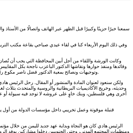
سمعنا خبرًا حزينًا وكبيرًا قبل الظهر عبر الهاتف واتصالًا من الأست
وفي ذلك اليوم الأربعاء كنا في لقاء عيدي صباحي بقاعة مكتب التربي
وكانت الورشة واللقاء من أجل أبين المحافظة التي يجب أن تُصان و
وقائدها ومنفذ حوارها ونقاشها الدكتور الباعزب ناجحة بكل المقاي
وتوجيهات ونصائح بمعية الدكتور فضل ناصر مكوع رئيس نقابة جامعات عدن، والأستاذ الأكاديمي والإعلامي القديم والشاعر الرائع في أدبياته وأقواله ومنتدياته وحضوره بين تلاميذه وأبنائه وزملائه.
ولكن سنعود لعنوان المادة والمنشور أو المقال. رحل الرئيس هاد
أخرى وهي فلسطين، وبنك خاوٍ على عروشه لا توجد فيه سيولة أو عم
قنبلة موقوتة وعمل تخريبي داخل مؤسسات الدولة من أول يوم 