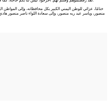
لقد رفضتموهم وقلتم لهم: اخرجوا، ليس لنا بكم حاجة، كما فعلتم وأخرجتم الرئيس علي ناصر محمد من صنعاء وبعض قيادات الزمرة، وكان هذا هو شرطكم على الرئيس صالح قبل توقيع اتفاقية الوحدة.
ختامًا، عزائي للوطن اليمني الكبير بكل محافظاته، وإلى المواطن ا
منصور، وياسر عبد ربه منصور، وإلى سعادة اللواء ناصر منصور هادي،