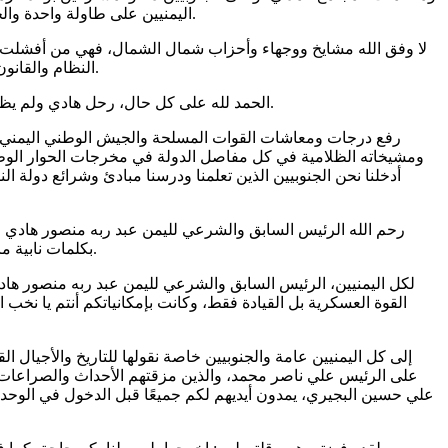
اليمنيين على طاولة واحدة والخروج بمخرجات تعيد لليمن السعيد هيبته وقوته وتماسك نسيجه الاجتماعي والسياسي وإقامة دولته الاتحادية والحكم المحلي واسع الصلاحيات.
لا وفق الله مشايخ ووجهاء وأحزاب شمال الشمال، فهي من أفشلت مخرجا
النظام والقانون والمؤسسات والأمن والاستقرار والحقوق لكل أبناء اليمن عامة من المهرة شرقًا وحتى صعدة شمالًا والحديدة غربًا وعدن وباب المندب جنوبًا.
الحمد لله على كل حال، رحل هادي ولم يظلم سياسيًا أو وزيرًا أو محافظًا أو ناشطًا أو صحفيًا أو إعلاميًا أو مواطنًا أو رجل أعمال أو تاجرًا أو صاحب أرض، ولم يكن دمويًا أو قاتلًا أو سجانًا.
رفع درجات ومعاشات القوات المسلحة والجيش الوطني اليمني، و
أدخلنا نحن الجنوبيين الذين تعلمنا ودرسنا مبادئ وشرائع دولة
رحم الله الرئيس السابق والشرعي لليمن عبد ربه منصور هادي 
بكلمات نابية ما كان من المفروض أن تُقال في شخص خدم الوطن والمواطن وأُخرج من بيته وقصره وأُقيمت الحرب على حراسته ورجاله في صنعاء وعدن.
لكل اليمنيين، الرئيس السابق والشرعي لليمن عبد ربه منصور ها
القوة العسكرية بل القيادة فقط، وكانت بإمكانياتكم أنتم يا نخب
إلى كل اليمنيين عامة والجنوبيين خاصة نقولها للتاريخ والأجيا
على الرئيس علي ناصر محمد، والذين مزقتهم الأحداث والصراعات والح
علي حسين البجيري، يمدون أيديهم لكم جميعًا قبل الدخول في الوحدة