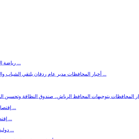
الصحة يتغلب على الطليعة في افتتاح تنشيطية تعز للكرة الطائرة ...
رياضة
مدير عام ردفان يلتقي الشباب والطلاب ويؤكد دعم السلطة المحلية للمبادرات والأنشطة الشبابية ...
أخبار المحافظات
ار المحافظات
3.5 بالمائة ارتفاعاً بمؤشر أسعار المنتجين في الصين ...
إقتصاد
كوريا تسجل أعلى فائض سياحي منذ جائحة كورونا ...
إقتص
هزة أرضية بقوة 4.5 درجة تضرب غازي عنتاب التركية ...
دولية