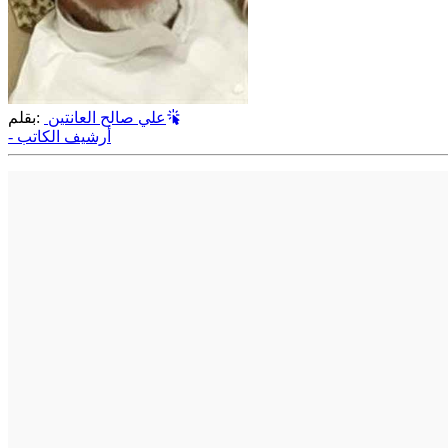
علي صالح العانتين
بقلم:
- أرشيف الكاتب