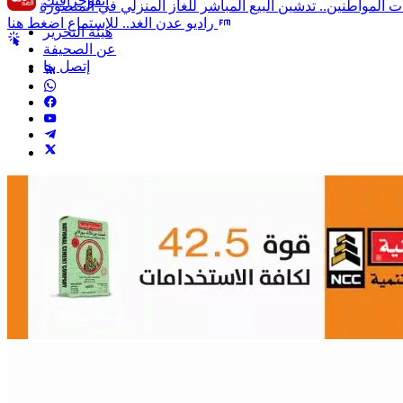
انفوجرافيك
راديو عدن الغد.. للإستماع اضغط هنا
هيئة التحرير
عن الصحيفة
إتصل بنا