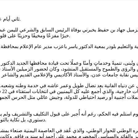
ثاني أيام عيد الأضحى المبارك 28 مايو 2026م، الموافق 11 من ذي الحجة 1447هـ.
اذ والزميل جهاد بن حفيظ يخبرني بوفاة الرئيس السابق والشرعي لليمن ع
خبرًا مفزعًا ومخيفًا وحزينًا على قلوبنا ومشاعرنا الإنسانية والأخلاقية نحن اليمنيين عامة والجنوبيين خاصة.
ة والتعليم بلودر بمعية الدكتور ياسر باعزب مدير عام الإعلام بمحافظة
تُبنى، تنميةً وخدماتٍ وأمنًا وعملًا تحت قيادة محافظها الجديد الدكتو
يس والرؤى والطموح والمستقبل المنشود، وكان لحضور الزميلين الأستا
ي عن دنياه الفانية بعد نضال طويل وعمر عاشه في خدمة وطنه وشعبه. 
لات أجنبية أو رصيد احتياطي للدولة، وجيش عائلي مثل الحرس الجمهو
استلم فيه الحكم، رغم أنه أُجبر على قبول التكليف والتشريف ولم يسع
دستوري، بل نكاية بالثورة الشيطانية التي خرجت عن الثوابت اليمنية والخروج عن ولاة الأمور.