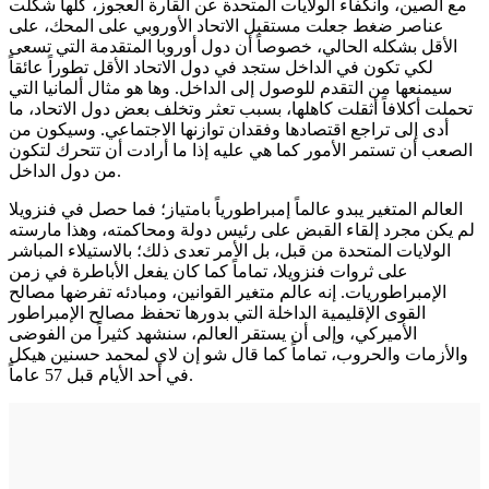
مع الصين، وانكفاء الولايات المتحدة عن القارة العجوز، كلها شكلت
عناصر ضغط جعلت مستقبل الاتحاد الأوروبي على المحك، على
الأقل بشكله الحالي، خصوصاً أن دول أوروبا المتقدمة التي تسعى
لكي تكون في الداخل ستجد في دول الاتحاد الأقل تطوراً عائقاً
سيمنعها من التقدم للوصول إلى الداخل. وها هو مثال ألمانيا التي
تحملت أكلافاً أثقلت كاهلها، بسبب تعثر وتخلف بعض دول الاتحاد، ما
أدى إلى تراجع اقتصادها وفقدان توازنها الاجتماعي. وسيكون من
الصعب أن تستمر الأمور كما هي عليه إذا ما أرادت أن تتحرك لتكون
من دول الداخل.
العالم المتغير يبدو عالماً إمبراطورياً بامتياز؛ فما حصل في فنزويلا
لم يكن مجرد إلقاء القبض على رئيس دولة ومحاكمته، وهذا مارسته
الولايات المتحدة من قبل، بل الأمر تعدى ذلك؛ بالاستيلاء المباشر
على ثروات فنزويلا، تماماً كما كان يفعل الأباطرة في زمن
الإمبراطوريات. إنه عالم متغير القوانين، ومبادئه تفرضها مصالح
القوى الإقليمية الداخلة التي بدورها تحفظ مصالح الإمبراطور
الأميركي، وإلى أن يستقر العالم، سنشهد كثيراً من الفوضى
والأزمات والحروب، تماماً كما قال شو إن لاي لمحمد حسنين هيكل
في أحد الأيام قبل 57 عاماً.