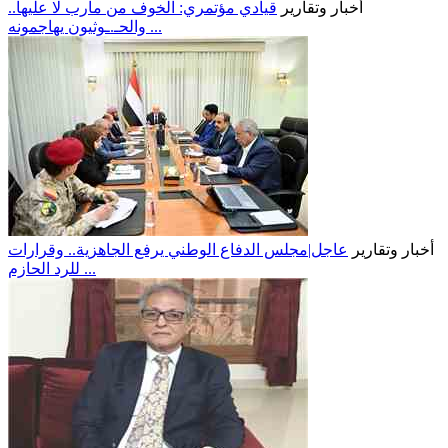
أخبار وتقارير
قيادي مؤتمري: الخوف من مأرب لا عليها..
والحـ.ـوثيون يهاجمونه ...
أخبار وتقارير
عاجل|مجلس الدفاع الوطني يرفع الجاهزية.. وقرارات
للرد الحازم ...