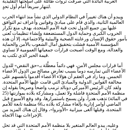
العربية البائدة التي صرفت ثروات طائلة على أسلحتها التقليدية
لتنهار سريعاً أمام أول تحدٍ.
ويبدو أن هناك تغييراً في النظام الدولي الذي نشأ منذ انتهاء الحرب
العالمية الثانية، والذي قام على مبادئ وقوانين وأعراف تم التوافق
عليها بين جميع الدول تحت قبة الأمم المتحدة، بهدف منع تكرار
الحروب الكبرى وحماية الدول المستضعفة وإنشاء تنظيمات تُعنى
بأمور حقوق الإنسان ورعايته الصحية والبيئية والاجتماعية، إلا أن هذه
المؤسسة الأممية فشلت بتحقيق آمال الشعوب بالأمن والحماية
والعدالة، ومع الوقت أصبحت قرارات جمعياتها العمومية لا تساوي
قيمة الحبر الذي تكتب به.
أما قرارات مجلس الأمن، فهي دائماً معطَّلة بـ«حق النقض» للدول
الأعضاء التي تمارسه دوماً بسبب تعارض مصالح بين الدول الأعضاء
الخمس. وما زاد في العقم أن هؤلاء الأعضاء أقدموا بأنفسهم على
مخالفة القوانين الدولية والمبادئ التي قامت عليها الأمم المتحدة.
ولقد كان الرئيس الأميركي دونالد ترمب واضحاً وصريحاً بقوله إن
منظمة الأمم المتحدة فاشلة ولا تعمل، ومشاركة بلاده بموازنتها (25
في المائة) تذهب هدراً، ولن يسمح باستمرارها، وقد وقع الأسبوع قبل
الماضي أوامر إدارية بإلغاء مشاركة بلاده بـ66 منظمة تابعة للأمم
المتحدة، وقبلها ألغى ميزانية «الأونروا»، وقال إن هناك المزيد من
الإجراءات بهذا الاتجاه.
وعليه، يبدو العالم المتغير بلا منظمة الأمم المتحدة التي قد تحل