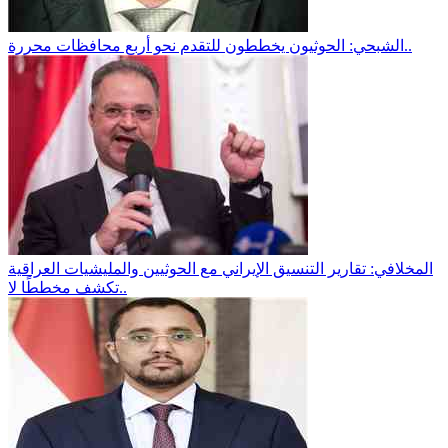
الشبحي: الحوثيون يخططون للتقدم نحو أربع محافظات محررة..
المخلافي: تقارير التنسيق الإيراني مع الحوثيين والمليشيات العراقية
تكشف مخططًا لا..