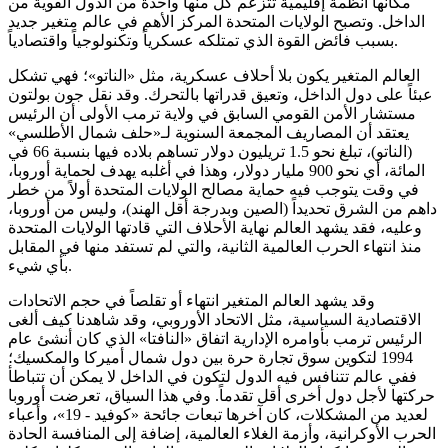
مكانها أنظمة إقليمية تتزعم كل منها واحدة من الدول القوية من
الداخل. وتصبح الولايات المتحدة المركز الأهم في عالم متغير جديد
بسبب فائض القوة الذي تمتلكه عسكرياً وتكنولوجياً واقتصادياً.
العالم المتغير يكون بلا أحلاف عسكرية، مثل «الناتو»؛ فهي تشكل
عبئاً على دول الداخل، وتعيق قدراتها بالتحرك. وقد نقل جون بولتون
مستشار الأمن القومي السابق في ولاية ترمب الأولى أن الرئيس
يعتقد أن المصاريف المجمعة السنوية لـ«حلف شمال الأطلسي»
(الناتو)، تبلغ نحو 1.5 تريليون دولار تساهم بلاده فيها بنسبة 66 في
المائة،؜ أي نحو 900 مليار دولار، وهذا في أغلبه يهدف لحماية أوروبا،
في وقت يتوجب فيه حماية مصالح الولايات المتحدة أولاً من خطر
داهم من الشرق تحديداً (الصين وبدرجة أقل الهند)، وليس من أوروبا،
وعليه، فقد يشهد العالم نهاية الأحلاف التي قادتها الولايات المتحدة
منذ انتهاء الحرب العالمية الثانية، والتي لم تستفد منها في المقابل
بأي شيء.
وقد يشهد العالم المتغير انتهاء أو تقلصاً في حجم الاتحادات
الاقتصادية السياسية، مثل الاتحاد الأوروبي، وقد شاهدنا كيف ألغى
الرئيس ترمب بأوامره الإدارية اتفاق «النافتا» الذي كان أنشئ عام
1994 لتكوين سوق تجارة حرة بين دول شمال أميركا والمكسيك؛
ففي عالم تتنافس فيه الدول لتكون في الداخل لا يمكن أن تتباطأ
حركتها لأجل دول أخرى أقل تقدماً. وفي هذا السياق، تعرضت أوروبا
لعديد من المشكلات، كان آخرها تبعات جائحة «كوفيد - 19»، وأعباء
الحرب الأوكرانية، وأزمة الغلاء العالمية، إضافة إلى المنافسة الحادة