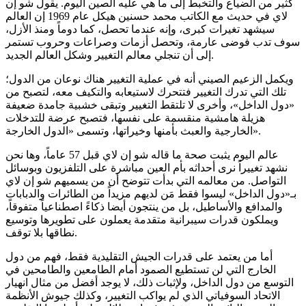
كثير من الضياع والتخبط إلى ما هي عليه الصين اليوم. يقول شو إن
لاي في حديث مع الكاتب محمد حسنين هيكل عام 1969 إن العالم
سيشهد تغيرات كبرى، وإنه عندما تحصل، كما دوماً ومنذ الأزل،
سوف تدب فوضى عارمة، وتحصل أزمات وصراعات وحروب تستمر
إلى أن تنجلي معالم التغيير وشكل العالم الجديد.
ويكمل الزعيم الصيني أنه في عملية التغيير هناك نوعان من الدول؛
تلك التي تدرك التغيير فتتحرك لاستيعابه والتكيف معه، لتصبح من
«دول الداخل»، وأخرى لا تلتقط التغيير وتبقى خشبية جامدة ضعيفة
هزيلة هامشية منقسمة على نفسها، فتصبح عرضة للتدخلات
الخارجية والعبث بأمنها وخيراتها، وتسمى «الدول الخارجة».
عالم اليوم يثبت صحة ما قاله شو إن لاي قبل 57 عاماً، وها نحن
نشهد تغييراً نرى أحداثه بأم العين مباشرة على التلفزيون وبوسائل
التواصل. من معالمه التي بدأت تتوضح أن من يسميهم شو إن لاي
بـ«دول الداخل» ليسوا فقط مَن لديهم مزيداً من الطائرات والدبابات
والمدافع والأساطيل، بل من ينتجون أيضا ذكاءً اصطناعياً متفوقاً،
ويملكون قدرات سيبرانية متقدمة يعملون على تطويرها وتوسيع
نطاقها بلا توقف.
أما من يعتمد على قدرات الجيش التقليدية فقط، فهم من دول
الخارج التي لن تستطيع الصمود أمام الطامعين والطامحين في
التوسع من دول الداخل، ولإثبات ذلك، لا يوجد أفضل من مثال انهيار
الاتحاد السوفياتي الذي لم يواكب التغيير، وكذلك جيوش الأنظمة