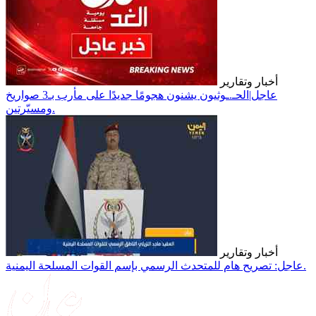
أخبار وتقارير
عاجل|الحـ.ـوثيون يشنون هجومًا جديدًا على مأرب بـ3 صواريخ
ومسيّرتين.
أخبار وتقارير
عاجل: تصريح هام للمتحدث الرسمي بإسم القوات المسلحة اليمنية.