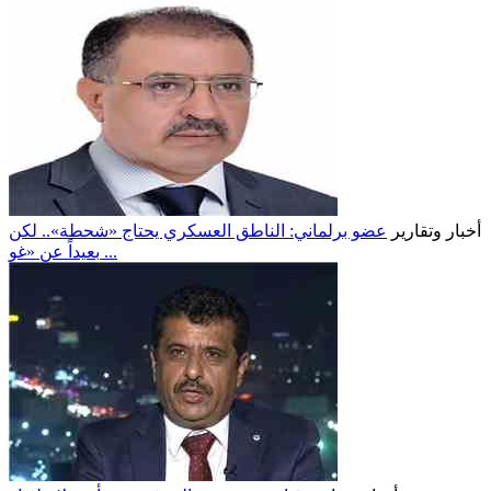
أخبار وتقارير
عضو برلماني: الناطق العسكري يحتاج «شحطة».. لكن
بعيداً عن «غو ...