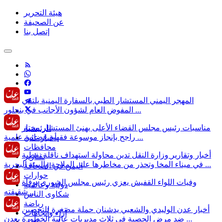
هيئة التحرير
عن الصحيفة
إتصل بنا
المهجر اليمني
المستشار الطبي بالسفارة اليمنية يلتقي
المفوض العام لشؤون الأجانب في بنجلور ...
مناسبات
رئيس مجلس القضاء الأعلى يهنئ المستشار مختار
الرئيسية
راجح بإنجاز موسوعة فقهية قضائية علمية ...
أخبار عدن
محافظات
أخبار وتقارير
وزارة النقل تدين محاولة استهداف ناقلة نفطية
تقـارير
في ميناء المخا وتحذر من مخاطرها على الملاحة والبيئة البحرية ...
اليمن في الصحافة
حوارات
وفيات
اللواء القفيش يعزي رئيس مجلس الشورى بوفاة
دولية وعالمية
شقيقته ...
شكاوى الناس
رياضة
أخبار عدن
الوليدي والشعبي يدشنان حملة مصغرة للتحصين
آراء وأتجاهات
ضد مرض الحصبة في ثلاث مديريات عالية الخطورة بعدن ...