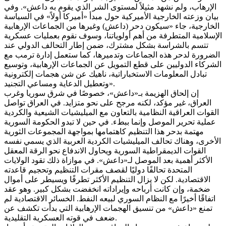
الإرهاب، ولم نشهد مثيلاً لمستوى الشر الذي يقوم به داعش». وفي
بيان وزعته الخارجية الأميركية حول مبدأ «أميركا أولاً» في السياسة
الخارجية، جاء «سيكون دحر (داعش) وغيرها من الجماعات الإرهابية
الإسلامية المتطرفة من أهم أولوياتنا، وسوف نقوم بعمليات عسكرية
تتسم بالشراسة بشكل مشترك، ضمن إطار التحالف الدولي عند
الضرورة لدحر هذه الجماعات وتدميرها، كما ستعمل إدارة ترمب مع
الشركاء الدوليين على قطع التمويل عن الجماعات الإرهابية، وتوسيع
تبادل المعلومات الاستخباراتية، ناهيك عن شن هجمات إلكترونية
وتعطيل الدعاية ومساعي التجنيد».
إن إلحاق الهزيمة بـ«داعش»، خصوصًا في شرق سوريا وغرب
العراق، غير مؤكد، لكنه مرجح على نحو متزايد. في العراق تواصل
القوات العراقية النظامية بالتعاون مع الميليشيات الشيعية والكردية
عملية تحرير الموصل وإنما ببطء. في حين لا تبدو الحكومة السورية
مهتمة بدحر هذا التنظيم كاهتمامها بمواجهة المجموعات الثورية
الأخرى، وهناك تحالف الميليشيات الكردية العربية الذي يسمي نفسه
القوات الديمقراطية السورية ويحاول الاندفاع نحو الرقة المعقل
الأكثر أهمية بعد الموصل لـ«داعش». في موازاة ذلك تقود الولايات
المتحدة تحالفًا دوليًا لقصف مقرات التنظيم وتحجيم قاعدته
الاقتصادية. لكن لا يزال التنظيم الأكثر تطرفًا ويسيطر على أموال
ضخمة، وإن كانت أرباحه وإيراداته انخفضت بشكل كبير. وهو عقد
اتفاقًا أخيرًا مع النظام السوري لبيعه النفط. الخسائر الاقتصادية لم
تمنع «داعش» من تنسيق الهجمات الإرهابية التي بدأت تكشف عن
ضعف في قوته العسكرية التقليدية.