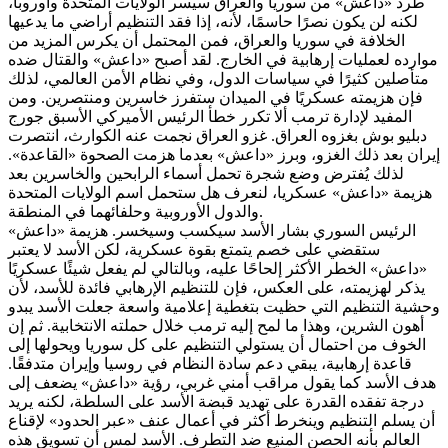
طرد «داعش» من سوريا والعراق سيسر الولايات المتحدة وأوروبا،
لكنه لن يكون نصرًا حاسمًا، لأنه، إذا فقد التنظيم أراضي ما يدعيها
الخلافة في سوريا والعراق، فمن المحتمل أن يكرس المزيد من
موارده لعمليات إرهابية في الخارج. لقد أصبح «داعش» والقتال ضده
متأصلين كثيرًا في سياسات الدول، وفي نظام الأمن العالمي، لذلك
فإن هزيمته عسكريًا في الميدان ستفرز خاسرين ومنتصرين. ومن
المفيد لإدارة ترمب ألا تكرر خطأ الرئيس الأميركي الأسبق جورج
دبليو بوش بغزوه العراق. غزو العراق نجمت عنه الكوارث، انتصرت
إيران بعد ذلك الغزو، وبرز «داعش» بعدما هزمت الصحوة «القاعدة».
لذلك يُفترض وضع شجرة تحمل أسماء الرابحين والخاسرين بعد
هزيمة «داعش» عسكريا، لنعرف هل ستحمل اسم الولايات المتحدة
والدول الأوروبية وحلفائهما في المنطقة.
الرئيس السوري بشار الأسد سيكسب وسيخسر. هزيمة «داعش»
ستقضي على خصم يتمتع بقوة عسكرية، لكن الأسد لا يعتبر
«داعش» الخطر الأكثر إلحاحًا عليه، وبالتالي لم يفعل شيئًا عسكريًا
يذكر لهزيمته، على العكس، فإن للتنظيم الإرهابي فائدة للأسد، لأن
وحشية التنظيم التي حظيت بتغطية إعلامية واسعة جعلت الأسد يبدو
أهون الشرين، وهذا ما لمح إليه ترمب خلال حملته الانتخابية. ثم إن
الخوف من احتمال أن يستولي التنظيم على كل سوريا ويحولها إلى
قاعدة إرهابية، يبقي دعم سادة النظام في روسيا وإيران متدفقًا.
هدف الأسد كما يقول مراقب أمني غربي، رؤية «داعش» يضعف إلى
درجة تفقده القدرة على تهديد قبضة الأسد على السلطة، لكنه يريد
أن يسلم التنظيم وينخرط أكثر في أعمال عنف «عبر الحدود» لإقناع
العالم بأنه الحصن المنيع ضد التطرف. الأسد لمس أن تسويق هذه