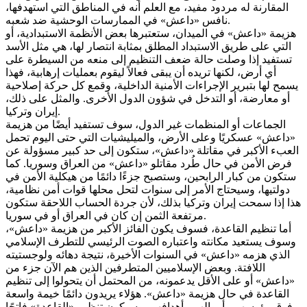
المقارنة له مردود مفيد، مع العلم أنه في المناطق التي استهدفها،
نافس «داعش» في الممارسات الوحشية ضد شعبه.
هزيمة «داعش» في الميدان، ستعتبرها بعض الأنظمة الاستبدادية، أو
التي على طريق الاستبداد المطلق بمثابة انتصار لها، هي مثل الأسد
تستفيد إذا وصلت حالة ضعف التنظيم إلى منعه من السيطرة على
أي أرض، لكنها تريده أن يبقى فعالاً ليقوم بعمليات إرهابية، فهذا
يسمح لها بتبرير الإجراءات الأمنية الداخلية، وقمع كل حركة إصلاحية
أو معارضة، أو التدخل في شؤون الدول الأخرى. والمثل على ذلك،
إيران وتركيا.
الجماعات أو المنظمات غير الدول، سوف تستفيد أيضًا من هزيمة
«داعش» عسكريًا وعلى الأرض، والميليشيات التي حتى اليوم تحمل
العبء الأكبر في مقاتلة «داعش»، ستكون إلى حد كبير مسؤولة عن
فرض الأمن في حال طُرد مقاتلو «داعش» من العراق وسوريا. كما
ستكون من كبار الرابحين، وستصبح جزءًا دائمًا من هيكلية الأمن في
دولتيها، وسيحتاج الأمر إلى سنوات لتحل محلها قوات أمن نظامية،
هذا إذا سمحت إيران وتركيا بذلك، لأن جردة الحساب اللاحقة ستكون
مرتفعة الثمن إن كان في العراق أو في سوريا.
أما تنظيم القاعدة، فسوف يكون الفائز الأكبر من هزيمة «داعش»،
وسوف يستعيد مكانته واعتباره الصوت الرئيسي للتطرف الإسلامي
الذي هزمه «داعش» في السنوات الأخيرة، نتيجة دهائه ولوجستيته
اللافتة. وبعض الإسلاميين المتطرفين الذين هم الآن جزء من
«داعش» أو على الأقل يدعمونه، من المحتمل أن يتحولوا إلى تنظيم
القاعدة في حال هزيمة «داعش». هؤلاء يريدون دائمًا خيمة واسعة
فوق رؤوسهم وأموالهم وأهدافهم، وسيكون تنظيم «القاعدة» فاتحًا