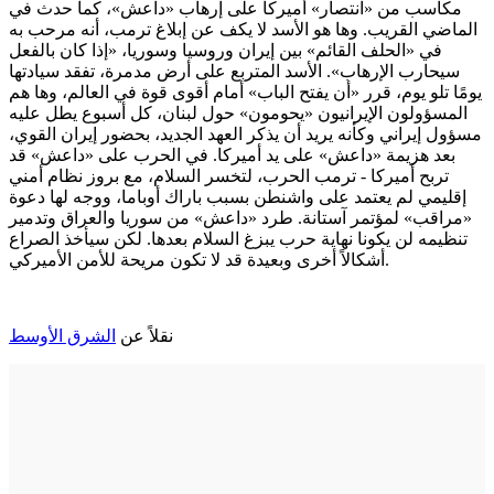
مكاسب من «انتصار» أميركا على إرهاب «داعش»، كما حدث في
الماضي القريب. وها هو الأسد لا يكف عن إبلاغ ترمب، أنه مرحب به
في «الحلف القائم» بين إيران وروسيا وسوريا، «إذا كان بالفعل
سيحارب الإرهاب». الأسد المتربع على أرض مدمرة، تفقد سيادتها
يومًا تلو يوم، قرر «أن يفتح الباب» أمام أقوى قوة في العالم، وها هم
المسؤولون الإيرانيون «يحومون» حول لبنان، كل أسبوع يطل عليه
مسؤول إيراني وكأنه يريد أن يذكر العهد الجديد، بحضور إيران القوي،
بعد هزيمة «داعش» على يد أميركا. في الحرب على «داعش» قد
تربح أميركا - ترمب الحرب، لتخسر السلام، مع بروز نظام أمني
إقليمي لم يعتمد على واشنطن بسبب باراك أوباما، ووجه لها دعوة
«مراقب» لمؤتمر آستانة. طرد «داعش» من سوريا والعراق وتدمير
تنظيمه لن يكونا نهاية حرب يبزغ السلام بعدها. لكن سيأخذ الصراع
أشكالاً أخرى وبعيدة قد لا تكون مريحة للأمن الأميركي.
نقلاً عن
الشرق الأوسط