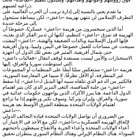
ذراعيه لضمهم.
ما تقدم يعني بالنسبة إلى إدارة ترمب أن الحرب العالمية على
التطرف الإسلامي لن تنتهي بهزيمة «داعش»، لكن ببساطة ستتحول
إلى مرحلة جديدة.
أما الذين سيخسرون من هزيمة «داعش» عسكريًا، خصوصًا أن
الهزيمة قد تمزق «داعش» كتنظيم، لكنها لن تدمر الفكر الذي يغذيه،
فإنها الدول الإسلامية وبالذات الضعيفة والهشة، «داعش» المفتت
سيبحث عن مساحات للعمل خصوصًا في اليمن وليبيا، ودول أفريقية
حتى شمال أفريقية، المثير في بعض تلك الدول أن أجهزة
الاستخبارات والأمن ليست مستعدة لوقف انتقال «فعاليات داعش»
التي استوطنت سوريا والعراق، إليها.
هزيمة «داعش» ستنعكس سلبًا أيضًا على المنظمات أو المجموعات
غير المتطرفة، أو الأقل تطرفًا، لا سيما في المعارضة السورية،
فالكثير من الدعم الذي تتلقاه سببه أنها البديل لـ«داعش»، إذا سقط
«داعش» من حلبة المنافسة، التغى التبرير الذي كان يثير اهتمام
الدول الداعمة. هنا يبرز الأكراد، الذين يواجهون حكومات عدائية في
سوريا، والعراق، وإيران وتركيا. وسوف تكبر ورطتهم إذا ما تراجع
اهتمام الولايات المتحدة بمنطقة الشرق الأوسط بعد هزيمة
«داعش».
من الضروري أن تواصل الولايات المتحدة قيادة التحالف الدولي
لإلحاق الهزيمة العسكرية بـ«داعش»، لكن مع الأخذ في الاعتبار أن
أعداء الولايات المتحدة وأعداء الحرية والانفتاح سيغطون بأجنحتهم
السوداء. هناك النظام الإيراني وهناك النظام السوري ينتظران تحقيق